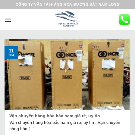
B
CÔNG TY VẬN TẢI HÀNG HÓA ĐƯỜNG SẮT NAM LONG
ỏ
q
u
a
n
ộ
11
Th4
i
d
u
n
g
Vận chuyển hàng hóa bắc nam giá rẻ, uy tín
Vận chuyển hàng hóa bắc nam giá rẻ, uy tín . Vận chuyển
hàng hóa [...]