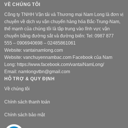
VỀ CHÚNG TÔI
Công ty TNHH Vận tải và Thương mại Nam Long là đơn vị
chuyên về dịch vụ vận chuyển hàng hóa Bắc-Trung-Nam,
thế mạnh của chúng tôi là tập trung vào lĩnh vực vận
chuyển bằng đường sắt và đường biển: Tel:
0987 877
555
–
0906940698
– 02485861061
Website:
vantainamlong.com
Website:
vanchuyennambac.com
Facebook của Nam
Long:
https://www.facebook.com/vantaiNamLong/
Email:
namlongvtbn@gmail.com
HỖ TRỢ & QUY ĐỊNH
Về chúng tôi
Chính sách thanh toán
Chính sách bảo mật