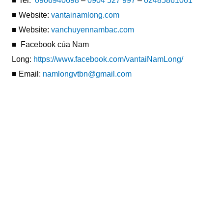
■ Tel:
0906940698
–
0904 527 997
–
02485861061
■ Website:
vantainamlong.com
■ Website:
vanchuyennambac.com
■ Facebook của Nam
Long:
https://www.facebook.com/vantaiNamLong/
■ Email:
namlongvtbn@gmail.com