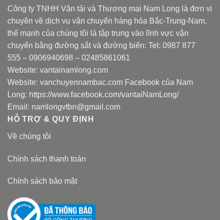
Công ty TNHH Vận tải và Thương mại Nam Long là đơn vị
chuyên về dịch vụ vận chuyển hàng hóa Bắc-Trung-Nam,
thế mạnh của chúng tôi là tập trung vào lĩnh vực vận
chuyển bằng đường sắt và đường biển: Tel:
0987 877
555
–
0906940698
– 02485861061
Website:
vantainamlong.com
Website:
vanchuyennambac.com
Facebook của Nam
Long:
https://www.facebook.com/vantaiNamLong/
Email:
namlongvtbn@gmail.com
HỖ TRỢ & QUY ĐỊNH
Về chúng tôi
Chính sách thanh toán
Chính sách bảo mật