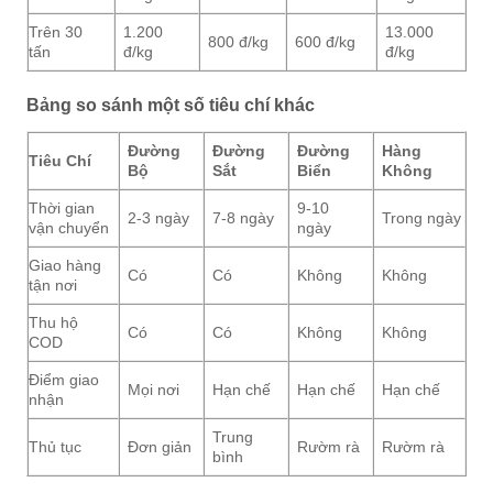
Trên 30
1.200
13.000
800 đ/kg
600 đ/kg
tấn
đ/kg
đ/kg
Bảng so sánh một số tiêu chí khác
Đường
Đường
Đường
Hàng
Tiêu Chí
Bộ
Sắt
Biển
Không
Thời gian
9-10
2-3 ngày
7-8 ngày
Trong ngày
vận chuyển
ngày
Giao hàng
Có
Có
Không
Không
tận nơi
Thu hộ
Có
Có
Không
Không
COD
Điểm giao
Mọi nơi
Hạn chế
Hạn chế
Hạn chế
nhận
Trung
Thủ tục
Đơn giản
Rườm rà
Rườm rà
bình