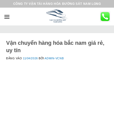
B
CÔNG TY VẬN TẢI HÀNG HÓA ĐƯỜNG SẮT NAM LONG
ỏ
q
u
a
n
ộ
Vận chuyển hàng hóa bắc nam giá rẻ,
i
uy tín
d
ĐĂNG VÀO
11/04/2026
BỞI
ADMIN-VCNB
u
n
g