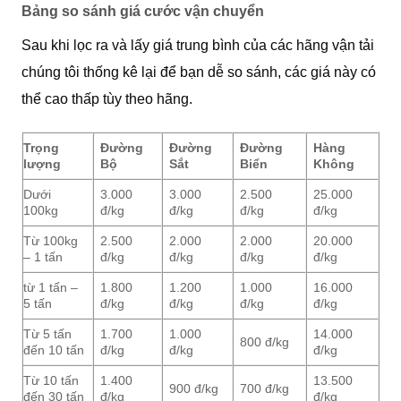
Bảng so sánh giá cước vận chuyển
Sau khi lọc ra và lấy giá trung bình của các hãng vận tải
chúng tôi thống kê lại để bạn dễ so sánh, các giá này có
thể cao thấp tùy theo hãng.
Trọng
Đường
Đường
Đường
Hàng
lượng
Bộ
Sắt
Biển
Không
Dưới
3.000
3.000
2.500
25.000
100kg
đ/kg
đ/kg
đ/kg
đ/kg
Từ 100kg
2.500
2.000
2.000
20.000
– 1 tấn
đ/kg
đ/kg
đ/kg
đ/kg
từ 1 tấn –
1.800
1.200
1.000
16.000
5 tấn
đ/kg
đ/kg
đ/kg
đ/kg
Từ 5 tấn
1.700
1.000
14.000
800 đ/kg
đến 10 tấn
đ/kg
đ/kg
đ/kg
Từ 10 tấn
1.400
13.500
900 đ/kg
700 đ/kg
đến 30 tấn
đ/kg
đ/kg