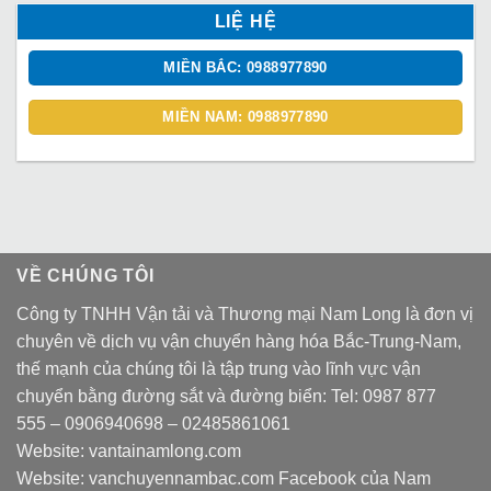
LIỆ HỆ
MIỀN BẮC: 0988977890
MIỀN NAM: 0988977890
VỀ CHÚNG TÔI
Công ty TNHH Vận tải và Thương mại Nam Long là đơn vị
chuyên về dịch vụ vận chuyển hàng hóa Bắc-Trung-Nam,
thế mạnh của chúng tôi là tập trung vào lĩnh vực vận
chuyển bằng đường sắt và đường biển: Tel:
0987 877
555
–
0906940698
– 02485861061
Website:
vantainamlong.com
Website:
vanchuyennambac.com
Facebook của Nam