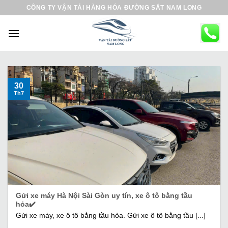
B
CÔNG TY VẬN TẢI HÀNG HÓA ĐƯỜNG SẮT NAM LONG
ỏ
q
u
a
n
ộ
30
Th7
i
d
u
n
g
Gửi xe máy Hà Nội Sài Gòn uy tín, xe ô tô bằng tầu
hỏa✔️
Gửi xe máy, xe ô tô bằng tầu hỏa. Gửi xe ô tô bằng tầu [...]