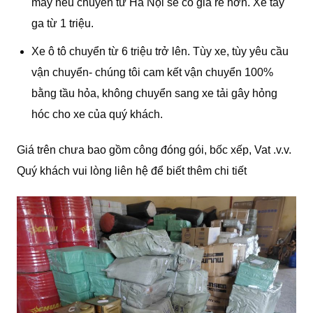
máy nếu chuyển từ Hà Nội sẽ có giá rẻ hơn. Xe tay
ga từ 1 triệu.
Xe ô tô chuyển từ 6 triệu trở lên. Tùy xe, tùy yêu cầu
vận chuyển- chúng tôi cam kết vận chuyển 100%
bằng tầu hỏa, không chuyển sang xe tải gây hỏng
hóc cho xe của quý khách.
Giá trên chưa bao gồm công đóng gói, bốc xếp, Vat .v.v.
Quý khách vui lòng liên hệ để biết thêm chi tiết