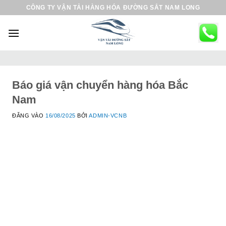
B
CÔNG TY VẬN TẢI HÀNG HÓA ĐƯỜNG SẮT NAM LONG
ỏ
q
u
a
n
ộ
Báo giá vận chuyển hàng hóa Bắc
i
Nam
d
ĐĂNG VÀO
16/08/2025
BỞI
ADMIN-VCNB
u
n
g