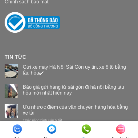
Chính sách bảo mật
TIN TỨC
Gửi xe máy Hà Nội Sài Gòn uy tín, xe ô tô bằng
tầu hỏa✔️
Báo giá gửi hàng từ sài gòn đi hà nội bằng tàu
hỏa mới nhất hiện nay
Ưu nhược điểm của vận chuyển hàng hóa bằng
xe tải
Chức năng bình luận bị tắt
ở
Ưu
nhược
Copyright 2026 ©
Vận tải đường sắt Nam Long
điểm