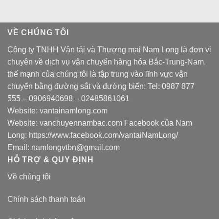
VỀ CHÚNG TÔI
Công ty TNHH Vận tải và Thương mại Nam Long là đơn vị
chuyên về dịch vụ vận chuyển hàng hóa Bắc-Trung-Nam,
thế mạnh của chúng tôi là tập trung vào lĩnh vực vận
chuyển bằng đường sắt và đường biển: Tel:
0987 877
555
–
0906940698
– 02485861061
Website:
vantainamlong.com
Website:
vanchuyennambac.com
Facebook của Nam
Long:
https://www.facebook.com/vantaiNamLong/
Email:
namlongvtbn@gmail.com
HỖ TRỢ & QUY ĐỊNH
Về chúng tôi
Chính sách thanh toán