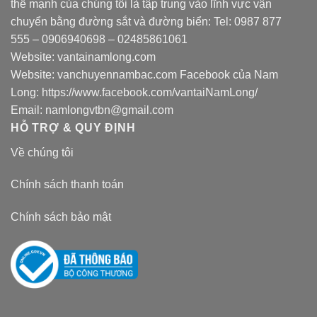
thế mạnh của chúng tôi là tập trung vào lĩnh vực vận
chuyển bằng đường sắt và đường biển: Tel:
0987 877
555
–
0906940698
– 02485861061
Website:
vantainamlong.com
Website:
vanchuyennambac.com
Facebook của Nam
Long:
https://www.facebook.com/vantaiNamLong/
Email:
namlongvtbn@gmail.com
HỖ TRỢ & QUY ĐỊNH
Về chúng tôi
Chính sách thanh toán
Chính sách bảo mật