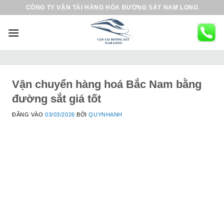
B
CÔNG TY VẬN TẢI HÀNG HÓA ĐƯỜNG SẮT NAM LONG
ỏ
q
u
a
n
ộ
Vận chuyển hàng hoá Bắc Nam bằng
i
đường sắt giá tốt
d
ĐĂNG VÀO
03/03/2026
BỞI
QUYNHANH
u
n
g