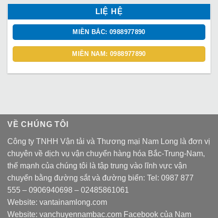
LIỆ HỆ
MIỀN BẮC: 0988977890
MIỀN NAM: 0988977890
VỀ CHÚNG TÔI
Công ty TNHH Vận tải và Thương mại Nam Long là đơn vị
chuyên về dịch vụ vận chuyển hàng hóa Bắc-Trung-Nam,
thế mạnh của chúng tôi là tập trung vào lĩnh vực vận
chuyển bằng đường sắt và đường biển: Tel:
0987 877
555
–
0906940698
– 02485861061
Website:
vantainamlong.com
Website:
vanchuyennambac.com
Facebook của Nam