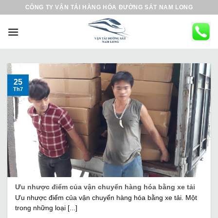
B
CÔNG TY VẬN TẢI HÀNG HÓA ĐƯỜNG SẮT NAM LONG
ỏ
q
u
a
n
ộ
25
Th7
i
d
u
n
g
Ưu nhược điểm của vận chuyển hàng hóa bằng xe tải
Ưu nhược điểm của vận chuyển hàng hóa bằng xe tải. Một
trong những loại [...]