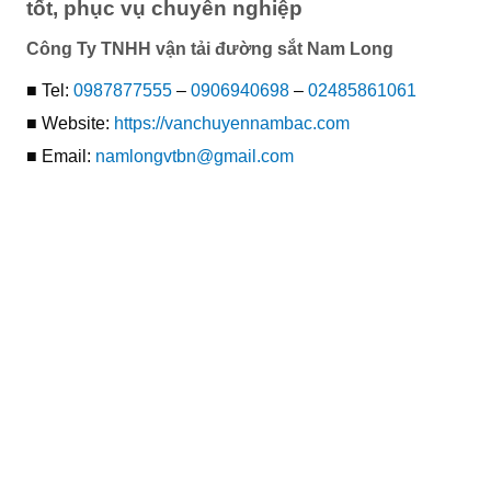
tốt, phục vụ chuyên nghiệp
Công Ty TNHH vận tải đường sắt Nam Long
■ Tel:
0987877555
–
0906940698
–
02485861061
■ Website:
https://vanchuyennambac.com
■ Email:
namlongvtbn@gmail.com