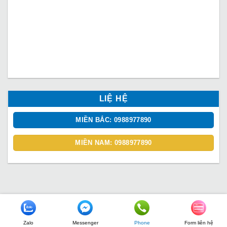
LIỆ HỆ
MIỀN BẮC: 0988977890
MIỀN NAM: 0988977890
VỀ CHÚNG TÔI
Zalo
Messenger
Phone
Form liên hệ