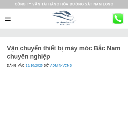
B
CÔNG TY VẬN TẢI HÀNG HÓA ĐƯỜNG SẮT NAM LONG
ỏ
q
u
a
n
ộ
Vận chuyển thiết bị máy móc Bắc Nam
i
chuyên nghiệp
d
ĐĂNG VÀO
18/10/2025
BỞI
ADMIN-VCNB
u
n
g