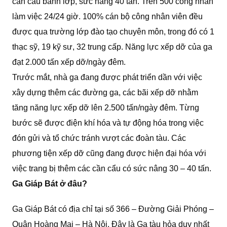
cần cẩu bánh lớp, sức nâng 40 tấn. Trên 500 công nhân
làm việc 24/24 giờ. 100% cán bộ công nhân viên đều
được qua trường lớp đào tạo chuyên môn, trong đó có 1
thạc sỹ, 19 kỹ sư, 32 trung cấp. Năng lực xếp dỡ của ga
đạt 2.000 tấn xếp dỡ/ngày đêm.
Trước mắt, nhà ga đang được phát triển dần với việc
xây dựng thêm các đường ga, các bãi xếp dỡ nhằm
tăng năng lực xếp dỡ lên 2.500 tấn/ngày đêm. Từng
bước sẽ được điện khí hóa và tự động hóa trong việc
đón gửi và tổ chức tránh vượt các đoàn tàu. Các
phương tiện xếp dỡ cũng đang được hiện đại hóa với
việc trang bị thêm các cần cẩu có sức nâng 30 – 40 tấn.
Ga Giáp Bát ở đâu?
Ga Giáp Bát có địa chỉ tại số 366 – Đường Giải Phóng –
Quận Hoàng Mai – Hà Nội. Đây là Ga tàu hỏa duy nhất