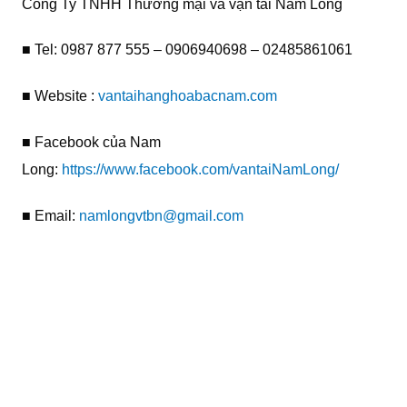
Công Ty TNHH Thương mại và vận tải Nam Long
■ Tel: 0987 877 555 – 0906940698 – 02485861061
■ Website :
vantaihanghoabacnam.com
■ Facebook của Nam
Long:
https://www.facebook.com/vantaiNamLong/
■ Email:
namlongvtbn@gmail.com