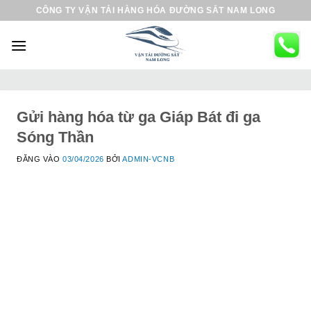
B
CÔNG TY VẬN TẢI HÀNG HÓA ĐƯỜNG SẮT NAM LONG
ỏ
q
u
a
n
ộ
Gửi hàng hóa từ ga Giáp Bát đi ga
i
Sóng Thần
d
ĐĂNG VÀO
03/04/2026
BỞI
ADMIN-VCNB
u
n
g