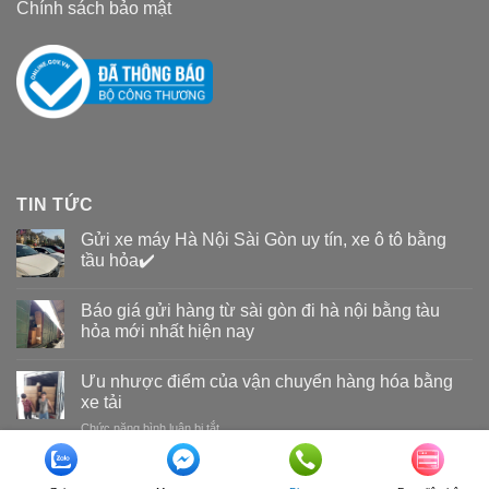
Chính sách bảo mật
TIN TỨC
Gửi xe máy Hà Nội Sài Gòn uy tín, xe ô tô bằng
tầu hỏa✔️
Báo giá gửi hàng từ sài gòn đi hà nội bằng tàu
hỏa mới nhất hiện nay
Ưu nhược điểm của vận chuyển hàng hóa bằng
xe tải
Chức năng bình luận bị tắt
ở
Ưu
nhược
Copyright 2026 ©
Vận tải đường sắt Nam Long
điểm