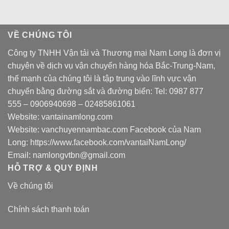
VỀ CHÚNG TÔI
Công ty TNHH Vận tải và Thương mại Nam Long là đơn vị
chuyên về dịch vụ vận chuyển hàng hóa Bắc-Trung-Nam,
thế mạnh của chúng tôi là tập trung vào lĩnh vực vận
chuyển bằng đường sắt và đường biển: Tel:
0987 877
555
–
0906940698
– 02485861061
Website:
vantainamlong.com
Website:
vanchuyennambac.com
Facebook của Nam
Long:
https://www.facebook.com/vantaiNamLong/
Email:
namlongvtbn@gmail.com
HỖ TRỢ & QUY ĐỊNH
Về chúng tôi
Chính sách thanh toán