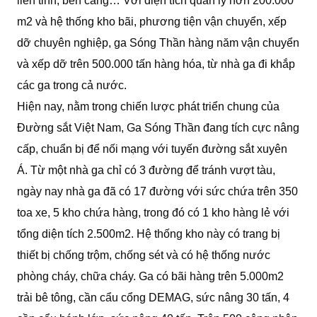
liên tỉnh, bến cảng… Với diện tích quản lý hơn 200.000
m2 và hệ thống kho bãi, phương tiện vận chuyển, xếp
dỡ chuyên nghiệp, ga Sóng Thần hàng năm vận chuyển
và xếp dỡ trên 500.000 tấn hàng hóa, từ nhà ga đi khắp
các ga trong cả nước.
Hiện nay, nằm trong chiến lược phát triển chung của
Đường sắt Việt Nam, Ga Sóng Thần đang tích cực nâng
cấp, chuẩn bị để nối mạng với tuyến đường sắt xuyên
Á. Từ một nhà ga chỉ có 3 đường để tránh vượt tàu,
ngày nay nhà ga đã có 17 đường với sức chứa trên 350
toa xe, 5 kho chứa hàng, trong đó có 1 kho hàng lẻ với
tổng diện tích 2.500m2. Hệ thống kho này có trang bị
thiết bị chống trộm, chống sét và có hệ thống nước
phòng cháy, chữa cháy. Ga có bãi hàng trên 5.000m2
trải bê tông, cần cẩu cổng DEMAG, sức nâng 30 tấn, 4