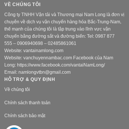
VỀ CHÚNG TÔI
Công ty TNHH Vận tải và Thương mại Nam Long là đơn vị
chuyên về dịch vụ vận chuyển hàng hóa Bắc-Trung-Nam,
thế mạnh của chúng tôi là tập trung vào lĩnh vực vận
chuyển bằng đường sắt và đường biển: Tel:
0987 877
555
–
0906940698
– 02485861061
Website:
vantainamlong.com
Website:
vanchuyennambac.com
Facebook của Nam
Long:
https://www.facebook.com/vantaiNamLong/
Email:
namlongvtbn@gmail.com
HỖ TRỢ & QUY ĐỊNH
Về chúng tôi
Chính sách thanh toán
Chính sách bảo mật