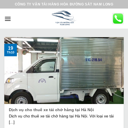
B
CÔNG TY VẬN TẢI HÀNG HÓA ĐƯỜNG SẮT NAM LONG
ỏ
q
u
a
n
ộ
19
Th10
i
d
u
n
g
Dịch vụ cho thuê xe tải chở hàng tại Hà Nội
Dịch vụ cho thuê xe tải chở hàng tại Hà Nội. Với loại xe tải
[...]