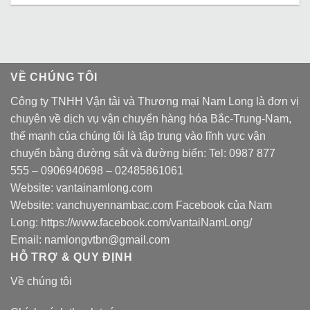
VỀ CHÚNG TÔI
Công ty TNHH Vận tải và Thương mại Nam Long là đơn vị
chuyên về dịch vụ vận chuyển hàng hóa Bắc-Trung-Nam,
thế mạnh của chúng tôi là tập trung vào lĩnh vực vận
chuyển bằng đường sắt và đường biển: Tel:
0987 877
555
–
0906940698
– 02485861061
Website:
vantainamlong.com
Website:
vanchuyennambac.com
Facebook của Nam
Long:
https://www.facebook.com/vantaiNamLong/
Email:
namlongvtbn@gmail.com
HỖ TRỢ & QUY ĐỊNH
Về chúng tôi