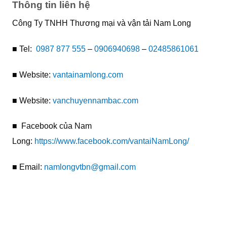
Thông tin liên hệ
Công Ty TNHH Thương mại và vận tải Nam Long
■ Tel:
0987 877 555
–
0906940698
–
02485861061
■ Website:
vantainamlong.com
■ Website:
vanchuyennambac.com
■ Facebook của Nam
Long:
https://www.facebook.com/vantaiNamLong/
■ Email:
namlongvtbn@gmail.com