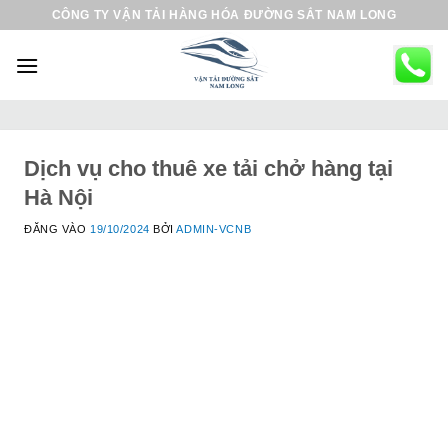
B
CÔNG TY VẬN TẢI HÀNG HÓA ĐƯỜNG SẮT NAM LONG
ỏ
q
u
a
n
ộ
Dịch vụ cho thuê xe tải chở hàng tại
i
Hà Nội
d
ĐĂNG VÀO
19/10/2024
BỞI
ADMIN-VCNB
u
n
g