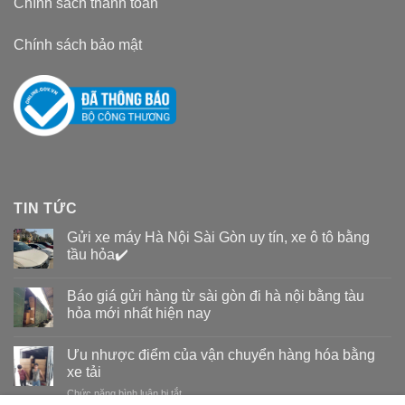
Chính sách thanh toán
Chính sách bảo mật
TIN TỨC
Gửi xe máy Hà Nội Sài Gòn uy tín, xe ô tô bằng
tầu hỏa✔️
Báo giá gửi hàng từ sài gòn đi hà nội bằng tàu
hỏa mới nhất hiện nay
Ưu nhược điểm của vận chuyển hàng hóa bằng
xe tải
Chức năng bình luận bị tắt
ở