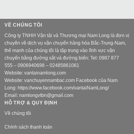
VỀ CHÚNG TÔI
Công ty TNHH Vận tải và Thương mại Nam Long là đơn vị
chuyên về dịch vụ vận chuyển hàng hóa Bắc-Trung-Nam,
thế mạnh của chúng tôi là tập trung vào lĩnh vực vận
chuyển bằng đường sắt và đường biển: Tel:
0987 877
555
–
0906940698
– 02485861061
Website:
vantainamlong.com
Website:
vanchuyennambac.com
Facebook của Nam
Long:
https://www.facebook.com/vantaiNamLong/
Email:
namlongvtbn@gmail.com
HỖ TRỢ & QUY ĐỊNH
Về chúng tôi
Chính sách thanh toán