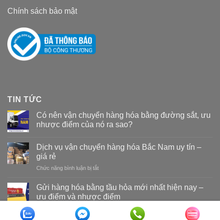
Chính sách bảo mật
TIN TỨC
Có nên vận chuyển hàng hóa bằng đường sắt, ưu
nhược điểm của nó ra sao?
Dịch vụ vận chuyển hàng hóa Bắc Nam uy tín –
giá rẻ
Chức năng bình luận bị tắt
ở
Dịch
vụ
Gửi hàng hóa bằng tầu hỏa mới nhất hiện nay –
vận
ưu điểm và nhược điểm
chuyển
hàng
hóa
Copyright 2026 ©
Vận tải đường sắt Nam Long