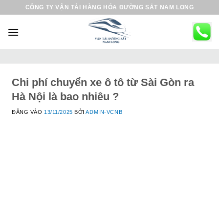
B
CÔNG TY VẬN TẢI HÀNG HÓA ĐƯỜNG SẮT NAM LONG
ỏ
q
u
a
n
ộ
Chi phí chuyển xe ô tô từ Sài Gòn ra
i
Hà Nội là bao nhiêu ?
d
ĐĂNG VÀO
13/11/2025
BỞI
ADMIN-VCNB
u
n
g