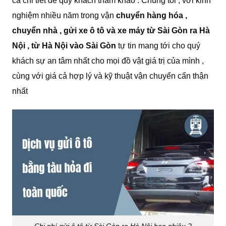
cả chi tiết để quý khách tham khảo . Chúng tôi , với kinh
nghiệm nhiều năm trong vận
chuyển hàng hóa ,
chuyển nhà , gửi xe ô tô và xe máy từ Sài Gòn ra Hà
Nội , từ Hà Nội vào Sài Gòn
tự tin mang tới cho quý
khách sự an tâm nhất cho mọi đồ vật giá trị của mình ,
cùng với giá cả hợp lý và kỹ thuật vận chuyển cẩn thận
nhất
Chi phí gửi ô tô từ Sài Gòn ra Hà Nội bao nhiêu ?