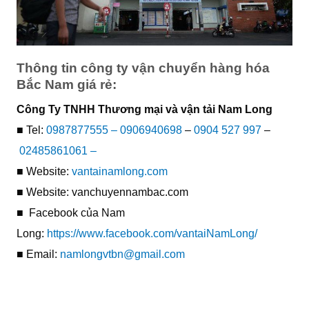
Thông tin công ty vận chuyển hàng hóa
Bắc Nam giá rẻ:
Công Ty TNHH Thương mại và vận tải Nam Long
■ Tel:
0987877555 –
0906940698
–
0904 527 997
–
02485861061 –
■ Website:
vantainamlong.com
■ Website: vanchuyennambac.com
■ Facebook của Nam
Long:
https://www.facebook.com/vantaiNamLong/
■ Email:
namlongvtbn@gmail.com