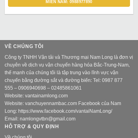
MIỀN NAM: 0988977890
VỀ CHÚNG TÔI
Công ty TNHH Vận tải và Thương mại Nam Long là đơn vị
chuyên về dịch vụ vận chuyển hàng hóa Bắc-Trung-Nam,
thế mạnh của chúng tôi là tập trung vào lĩnh vực vận
chuyển bằng đường sắt và đường biển: Tel:
0987 877
555
–
0906940698
– 02485861061
Website:
vantainamlong.com
Website:
vanchuyennambac.com
Facebook của Nam
Long:
https://www.facebook.com/vantaiNamLong/
Email:
namlongvtbn@gmail.com
HỖ TRỢ & QUY ĐỊNH
Về chúng tôi