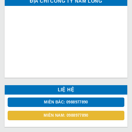
ĐỊA CHỈ CÔNG TY NAM LONG
LIỆ HỆ
MIỀN BẮC: 0988977890
MIỀN NAM: 0988977890