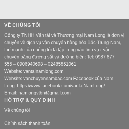
VỀ CHÚNG TÔI
Công ty TNHH Vận tải và Thương mại Nam Long là đơn vị
chuyên về dịch vụ vận chuyển hàng hóa Bắc-Trung-Nam,
thế mạnh của chúng tôi là tập trung vào lĩnh vực vận
chuyển bằng đường sắt và đường biển: Tel:
0987 877
555
–
0906940698
– 02485861061
Website:
vantainamlong.com
Website:
vanchuyennambac.com
Facebook của Nam
Long:
https://www.facebook.com/vantaiNamLong/
Email:
namlongvtbn@gmail.com
HỖ TRỢ & QUY ĐỊNH
Về chúng tôi
Chính sách thanh toán