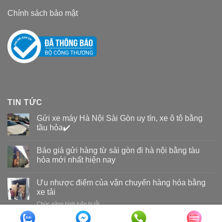
Chính sách bảo mật
TIN TỨC
Gửi xe máy Hà Nội Sài Gòn uy tín, xe ô tô bằng
tầu hỏa✔️
Báo giá gửi hàng từ sài gòn đi hà nội bằng tàu
hỏa mới nhất hiện nay
Ưu nhược điểm của vận chuyển hàng hóa bằng
xe tải
Chức năng bình luận bị tắt
ở
Ưu
nhược