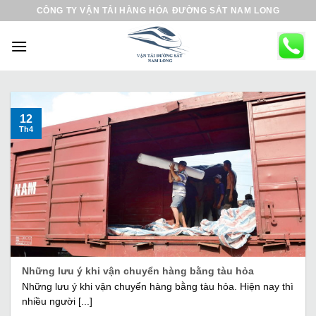
B
CÔNG TY VẬN TẢI HÀNG HÓA ĐƯỜNG SẮT NAM LONG
ỏ
q
u
a
n
ộ
12
Th4
i
d
u
n
g
Những lưu ý khi vận chuyển hàng bằng tàu hỏa
Những lưu ý khi vận chuyển hàng bằng tàu hỏa. Hiện nay thì
nhiều người [...]