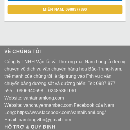
MIỀN NAM: 0988977890
VỀ CHÚNG TÔI
Công ty TNHH Vận tải và Thương mại Nam Long là đơn vị
chuyên về dịch vụ vận chuyển hàng hóa Bắc-Trung-Nam,
thế mạnh của chúng tôi là tập trung vào lĩnh vực vận
chuyển bằng đường sắt và đường biển: Tel:
0987 877
555
–
0906940698
– 02485861061
Website:
vantainamlong.com
Website:
vanchuyennambac.com
Facebook của Nam
Long:
https://www.facebook.com/vantaiNamLong/
Email:
namlongvtbn@gmail.com
HỖ TRỢ & QUY ĐỊNH