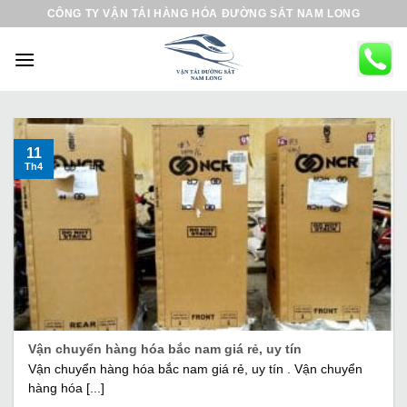
B
CÔNG TY VẬN TẢI HÀNG HÓA ĐƯỜNG SẮT NAM LONG
ỏ
q
u
a
n
ộ
11
Th4
i
d
u
n
g
Vận chuyển hàng hóa bắc nam giá rẻ, uy tín
Vận chuyển hàng hóa bắc nam giá rẻ, uy tín . Vận chuyển
hàng hóa [...]