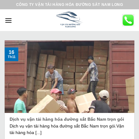
B
CÔNG TY VẬN TẢI HÀNG HÓA ĐƯỜNG SẮT NAM LONG
ỏ
q
u
a
n
ộ
16
Th11
i
d
u
n
g
Dịch vụ vận tải hàng hóa đường sắt Bắc Nam trọn gói
Dịch vụ vận tải hàng hóa đường sắt Bắc Nam trọn gói.Vận
tải hàng hóa [...]