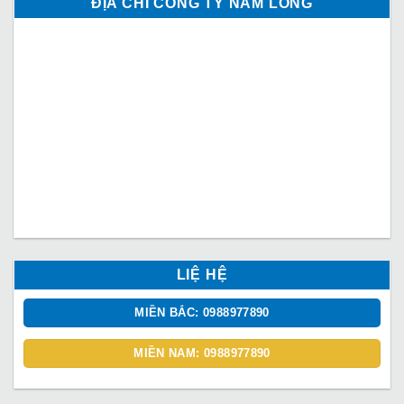
ĐỊA CHỈ CÔNG TY NAM LONG
LIỆ HỆ
MIỀN BẮC: 0988977890
MIỀN NAM: 0988977890