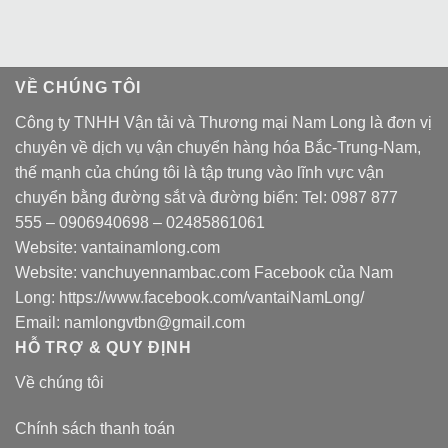
VỀ CHÚNG TÔI
Công ty TNHH Vận tải và Thương mại Nam Long là đơn vị
chuyên về dịch vụ vận chuyển hàng hóa Bắc-Trung-Nam,
thế mạnh của chúng tôi là tập trung vào lĩnh vực vận
chuyển bằng đường sắt và đường biển: Tel:
0987 877
555
–
0906940698
– 02485861061
Website:
vantainamlong.com
Website:
vanchuyennambac.com
Facebook của Nam
Long:
https://www.facebook.com/vantaiNamLong/
Email:
namlongvtbn@gmail.com
HỖ TRỢ & QUY ĐỊNH
Về chúng tôi
Chính sách thanh toán