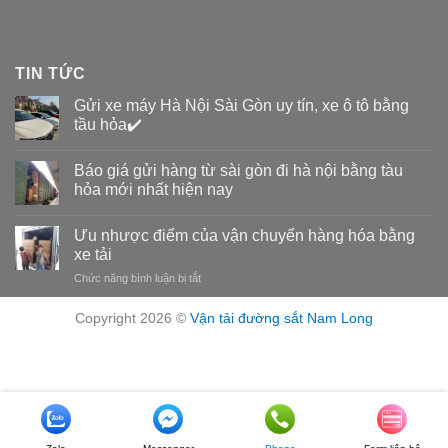
TIN TỨC
Gửi xe máy Hà Nội Sài Gòn uy tín, xe ô tô bằng
tầu hỏa✔️
Báo giá gửi hàng từ sài gòn đi hà nội bằng tàu
hỏa mới nhất hiện nay
Ưu nhược điểm của vận chuyển hàng hóa bằng
xe tải
Chức năng bình luận bị tắt
ở
Ưu
nhược
Copyright 2026 ©
Vận tải đường sắt Nam Long
điểm
của
vận
chuyển
hàng
hóa
bằng