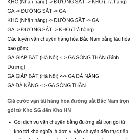
KHO (Nhận hàng) -> ĐƯỜNG SẮT -> KHO (Trả hàng)
GA -> ĐƯỜNG SẮT -> GA
KHO (Nhận hàng) -> ĐƯỜNG SẮT -> GA
GA -> ĐƯỜNG SẮT -> KHO (Trả hàng)
Các tuyến vận chuyển hàng hóa Bắc Nam bằng tàu hỏa,
bao gồm:
GA GIÁP BÁT (Hà Nội) <-> GA SÓNG THẦN (Bình
Dương)
GA GIÁP BÁT (Hà Nội) <-> GA ĐÀ NẴNG
GA ĐÀ NẴNG <-> GA SÓNG THẦN
Giá cước vận tải hàng hóa đường sắt Bắc Nam trọn
gói từ Kho SG đến Kho HN
Gói dịch vụ vận chuyển bằng đường sắt trọn gói từ
kho tới kho nghĩa là đơn vị vận chuyển đến trực tiếp