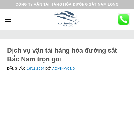
B
CÔNG TY VẬN TẢI HÀNG HÓA ĐƯỜNG SẮT NAM LONG
ỏ
q
u
a
n
ộ
Dịch vụ vận tải hàng hóa đường sắt
i
Bắc Nam trọn gói
d
ĐĂNG VÀO
16/11/2024
BỞI
ADMIN-VCNB
u
n
g