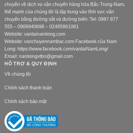
chuyên về dịch vụ vận chuyển hàng hóa Bắc-Trung-Nam,
thế mạnh của chúng tôi là tập trung vào lĩnh vực vận
chuyển bằng đường sắt và đường biển: Tel:
0987 877
555
–
0906940698
– 02485861061
Website:
vantainamlong.com
Website:
vanchuyennambac.com
Facebook của Nam
Long:
https://www.facebook.com/vantaiNamLong/
Email:
namlongvtbn@gmail.com
HỖ TRỢ & QUY ĐỊNH
Về chúng tôi
Chính sách thanh toán
Chính sách bảo mật