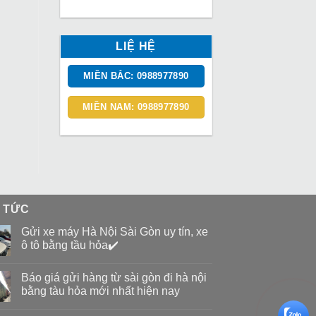
LIỆ HỆ
MIỀN BẮC: 0988977890
MIỀN NAM: 0988977890
N TỨC
Gửi xe máy Hà Nội Sài Gòn uy tín, xe
ô tô bằng tầu hỏa✔️
Báo giá gửi hàng từ sài gòn đi hà nội
bằng tàu hỏa mới nhất hiện nay