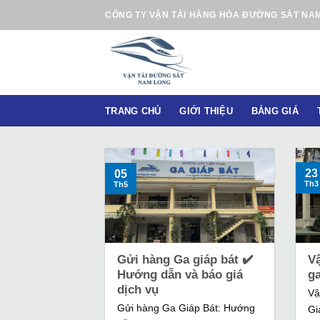
B
CÔNG TY VẬN TẢI HÀNG HÓA ĐƯỜNG SẮT NA
ỏ
q
u
a
n
TRANG CHỦ
GIỚI THIỆU
BẢNG GIÁ
ộ
i
d
u
23
05
Th3
Th5
n
g
Gửi hàng Ga giáp bát ✔️
V
Hướng dẫn và báo giá
g
dịch vụ
Vậ
Gửi hàng Ga Giáp Bát: Hướng
Gi