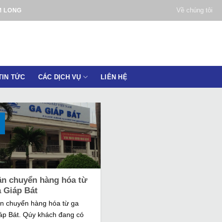
Về chúng tôi
M LONG
TIN TỨC
CÁC DỊCH VỤ
LIÊN HỆ
ận chuyển hàng hóa từ
a Giáp Bát
n chuyển hàng hóa từ ga
áp Bát. Qúy khách đang có