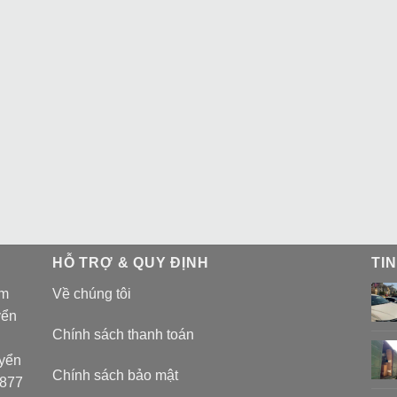
HỖ TRỢ & QUY ĐỊNH
TI
am
Về chúng tôi
yển
Chính sách thanh toán
uyển
Chính sách bảo mật
 877