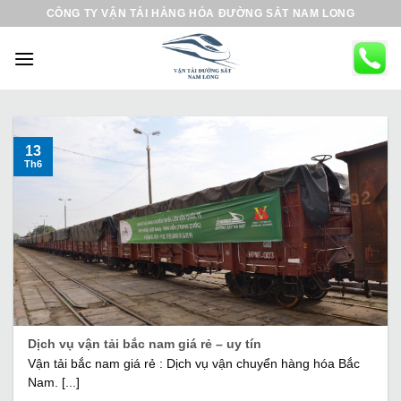
B
CÔNG TY VẬN TẢI HÀNG HÓA ĐƯỜNG SẮT NAM LONG
ỏ
q
u
a
n
ộ
13
Th6
i
d
u
n
g
Dịch vụ vận tải bắc nam giá rẻ – uy tín
Vận tải bắc nam giá rẻ : Dịch vụ vận chuyển hàng hóa Bắc
Nam. [...]