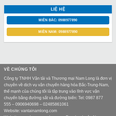
LIỆ HỆ
MIỀN BẮC: 0988977890
MIỀN NAM: 0988977890
VỀ CHÚNG TÔI
Công ty TNHH Vận tải và Thương mại Nam Long là đơn vị
chuyên về dịch vụ vận chuyển hàng hóa Bắc-Trung-Nam,
thế mạnh của chúng tôi là tập trung vào lĩnh vực vận
chuyển bằng đường sắt và đường biển: Tel:
0987 877
555
–
0906940698
– 02485861061
Website:
vantainamlong.com