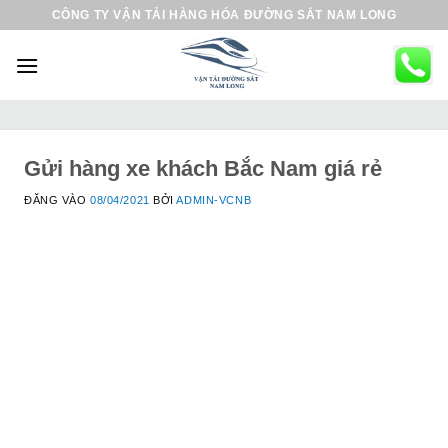
B
CÔNG TY VẬN TẢI HÀNG HÓA ĐƯỜNG SẮT NAM LONG
ỏ
q
u
a
n
ộ
Gửi hàng xe khách Bắc Nam giá rẻ
i
ĐĂNG VÀO
08/04/2021
BỞI
ADMIN-VCNB
d
u
n
g