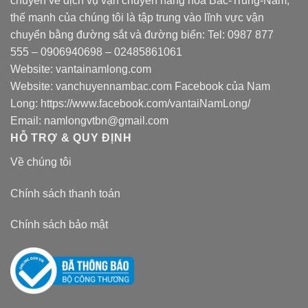
chuyên về dịch vụ vận chuyển hàng hóa Bắc-Trung-Nam,
thế mạnh của chúng tôi là tập trung vào lĩnh vực vận
chuyển bằng đường sắt và đường biển: Tel:
0987 877
555
–
0906940698
– 02485861061
Website:
vantainamlong.com
Website:
vanchuyennambac.com
Facebook của Nam
Long:
https://www.facebook.com/vantaiNamLong/
Email:
namlongvtbn@gmail.com
HỖ TRỢ & QUY ĐỊNH
Về chúng tôi
Chính sách thanh toán
Chính sách bảo mật