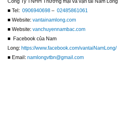
Công Ty TNHH Thương mại và vận tải Nam Long
■ Tel:
0906940698
–
02485861061
■ Website:
vantainamlong.com
■ Website:
vanchuyennambac.com
■ Facebook của Nam
Long:
https://www.facebook.com/vantaiNamLong/
■ Email:
namlongvtbn@gmail.com