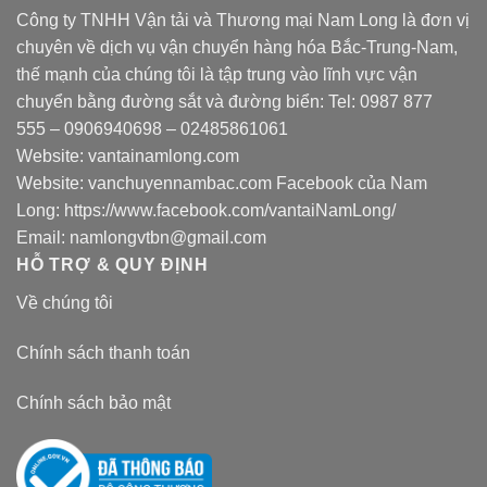
Công ty TNHH Vận tải và Thương mại Nam Long là đơn vị
chuyên về dịch vụ vận chuyển hàng hóa Bắc-Trung-Nam,
thế mạnh của chúng tôi là tập trung vào lĩnh vực vận
chuyển bằng đường sắt và đường biển: Tel:
0987 877
555
–
0906940698
– 02485861061
Website:
vantainamlong.com
Website:
vanchuyennambac.com
Facebook của Nam
Long:
https://www.facebook.com/vantaiNamLong/
Email:
namlongvtbn@gmail.com
HỖ TRỢ & QUY ĐỊNH
Về chúng tôi
Chính sách thanh toán
Chính sách bảo mật