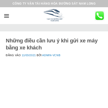
B
CÔNG TY VẬN TẢI HÀNG HÓA ĐƯỜNG SẮT NAM LONG
ỏ
q
u
a
n
ộ
Những điều cần lưu ý khi gửi xe máy
i
bằng xe khách
d
ĐĂNG VÀO
11/03/2021
BỞI
ADMIN-VCNB
u
n
g