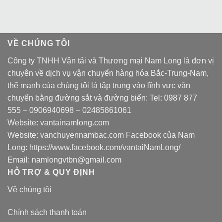
VỀ CHÚNG TÔI
Công ty TNHH Vận tải và Thương mại Nam Long là đơn vị
chuyên về dịch vụ vận chuyển hàng hóa Bắc-Trung-Nam,
thế mạnh của chúng tôi là tập trung vào lĩnh vực vận
chuyển bằng đường sắt và đường biển: Tel:
0987 877
555
–
0906940698
– 02485861061
Website:
vantainamlong.com
Website:
vanchuyennambac.com
Facebook của Nam
Long:
https://www.facebook.com/vantaiNamLong/
Email:
namlongvtbn@gmail.com
HỖ TRỢ & QUY ĐỊNH
Về chúng tôi
Chính sách thanh toán