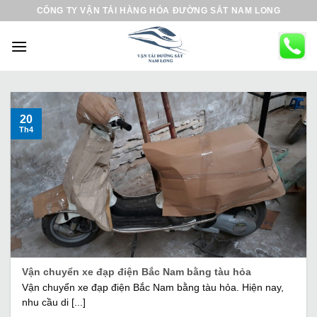
B
CÔNG TY VẬN TẢI HÀNG HÓA ĐƯỜNG SẮT NAM LONG
ỏ
q
u
a
n
ộ
20
Th4
i
d
u
n
g
Vận chuyển xe đạp điện Bắc Nam bằng tàu hỏa
Vận chuyển xe đạp điện Bắc Nam bằng tàu hỏa. Hiện nay,
nhu cầu di [...]