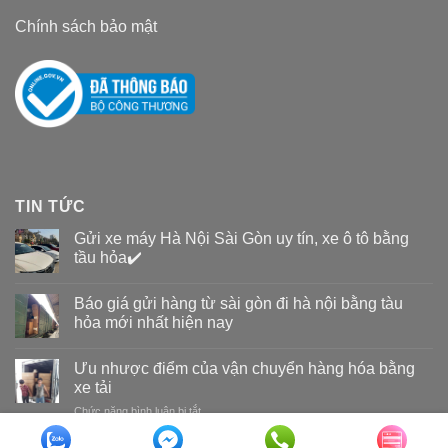
Chính sách bảo mật
TIN TỨC
Gửi xe máy Hà Nội Sài Gòn uy tín, xe ô tô bằng
tầu hỏa✔️
Báo giá gửi hàng từ sài gòn đi hà nội bằng tàu
hỏa mới nhất hiện nay
Ưu nhược điểm của vận chuyển hàng hóa bằng
xe tải
Chức năng bình luận bị tắt
ở
Ưu
nhược