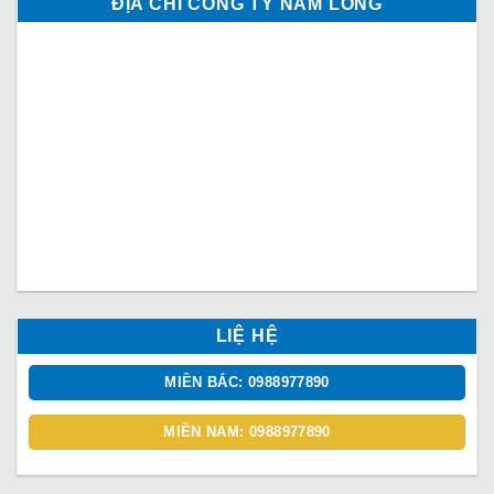
ĐỊA CHỈ CÔNG TY NAM LONG
LIỆ HỆ
MIỀN BẮC: 0988977890
MIỀN NAM: 0988977890