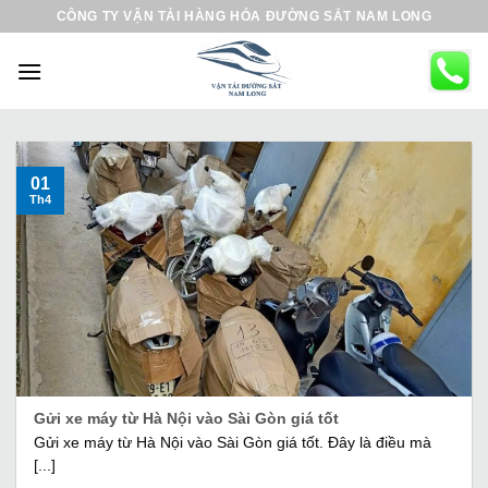
B
CÔNG TY VẬN TẢI HÀNG HÓA ĐƯỜNG SẮT NAM LONG
ỏ
q
u
a
n
ộ
01
Th4
i
d
u
n
g
Gửi xe máy từ Hà Nội vào Sài Gòn giá tốt
Gửi xe máy từ Hà Nội vào Sài Gòn giá tốt. Đây là điều mà
[...]