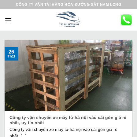
B
CÔNG TY VẬN TẢI HÀNG HÓA ĐƯỜNG SẮT NAM LONG
ỏ
q
u
a
n
ộ
26
Th11
i
d
u
n
g
Công ty vận chuyển xe máy từ hà nội vào sài gòn giá rẻ
nhất, uy tín nhất
Công ty vận chuyển xe máy từ hà nội vào sài gòn giá rẻ
nhất, [...]