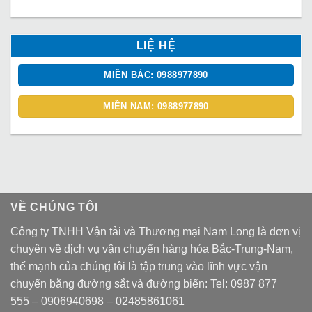
LIỆ HỆ
MIỀN BẮC: 0988977890
MIỀN NAM: 0988977890
VỀ CHÚNG TÔI
Công ty TNHH Vận tải và Thương mại Nam Long là đơn vị
chuyên về dịch vụ vận chuyển hàng hóa Bắc-Trung-Nam,
thế mạnh của chúng tôi là tập trung vào lĩnh vực vận
chuyển bằng đường sắt và đường biển: Tel:
0987 877
555
–
0906940698
– 02485861061