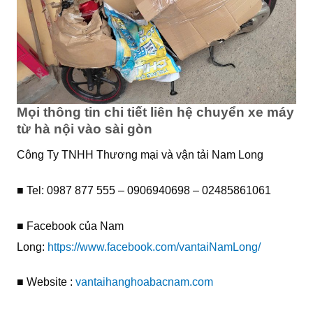
Mọi thông tin chi tiết liên hệ chuyển xe máy
từ hà nội vào sài gòn
Công Ty TNHH Thương mại và vận tải Nam Long
■ Tel: 0987 877 555 – 0906940698 – 02485861061
■ Facebook của Nam
Long:
https://www.facebook.com/vantaiNamLong/
■ Website :
vantaihanghoabacnam.com