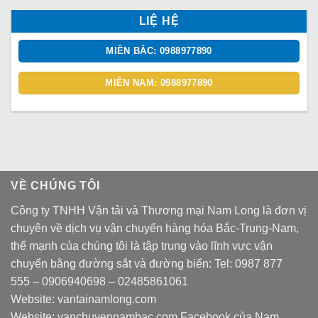
LIỆ HỆ
MIỀN BẮC: 0988977890
MIỀN NAM: 0988977890
VỀ CHÚNG TÔI
Công ty TNHH Vận tải và Thương mại Nam Long là đơn vị
chuyên về dịch vụ vận chuyển hàng hóa Bắc-Trung-Nam,
thế mạnh của chúng tôi là tập trung vào lĩnh vực vận
chuyển bằng đường sắt và đường biển: Tel:
0987 877
555
–
0906940698
– 02485861061
Website:
vantainamlong.com
Website:
vanchuyennambac.com
Facebook của Nam