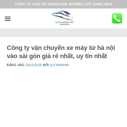
B
CÔNG TY VẬN TẢI HÀNG HÓA ĐƯỜNG SẮT NAM LONG
ỏ
q
u
a
n
ộ
Công ty vận chuyển xe máy từ hà nội
i
vào sài gòn giá rẻ nhất, uy tín nhất
d
ĐĂNG VÀO
26/11/2025
BỞI
QUYNHANH
u
n
g