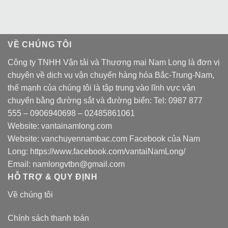
VỀ CHÚNG TÔI
Công ty TNHH Vận tải và Thương mại Nam Long là đơn vị
chuyên về dịch vụ vận chuyển hàng hóa Bắc-Trung-Nam,
thế mạnh của chúng tôi là tập trung vào lĩnh vực vận
chuyển bằng đường sắt và đường biển: Tel:
0987 877
555
–
0906940698
– 02485861061
Website:
vantainamlong.com
Website:
vanchuyennambac.com
Facebook của Nam
Long:
https://www.facebook.com/vantaiNamLong/
Email:
namlongvtbn@gmail.com
HỖ TRỢ & QUY ĐỊNH
Về chúng tôi
Chính sách thanh toán