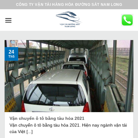
B
CÔNG TY VẬN TẢI HÀNG HÓA ĐƯỜNG SẮT NAM LONG
ỏ
q
u
a
n
ộ
24
Th5
i
d
u
n
g
Vận chuyển ô tô bằng tàu hỏa 2021
Vận chuyển ô tô bằng tàu hỏa 2021. Hiện nay ngành vận tải
của Việt [...]