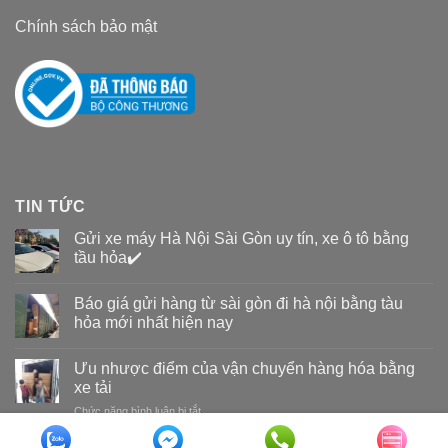
Chính sách bảo mật
TIN TỨC
Gửi xe máy Hà Nội Sài Gòn uy tín, xe ô tô bằng
tầu hỏa✔️
Báo giá gửi hàng từ sài gòn đi hà nội bằng tàu
hỏa mới nhất hiện nay
Ưu nhược điểm của vận chuyển hàng hóa bằng
xe tải
Chức năng bình luận bị tắt
ở
Ưu
nhược