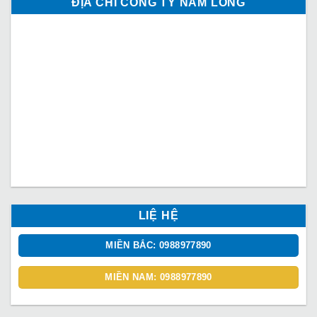
ĐỊA CHỈ CÔNG TY NAM LONG
LIỆ HỆ
MIỀN BẮC: 0988977890
MIỀN NAM: 0988977890