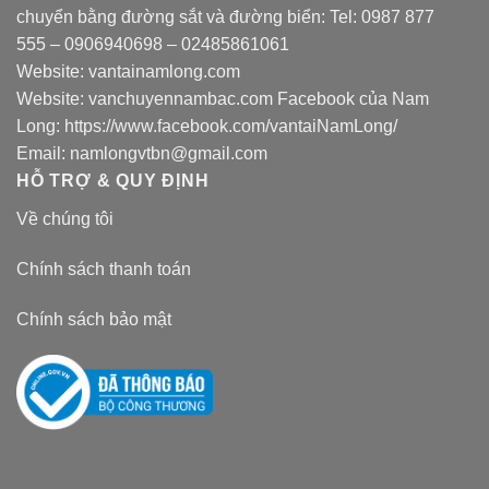
chuyển bằng đường sắt và đường biển: Tel:
0987 877
555
–
0906940698
– 02485861061
Website:
vantainamlong.com
Website:
vanchuyennambac.com
Facebook của Nam
Long:
https://www.facebook.com/vantaiNamLong/
Email:
namlongvtbn@gmail.com
HỖ TRỢ & QUY ĐỊNH
Về chúng tôi
Chính sách thanh toán
Chính sách bảo mật