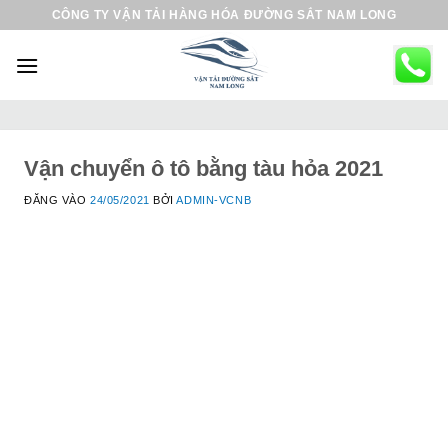
B
CÔNG TY VẬN TẢI HÀNG HÓA ĐƯỜNG SẮT NAM LONG
ỏ
q
u
a
n
ộ
Vận chuyển ô tô bằng tàu hỏa 2021
i
ĐĂNG VÀO
24/05/2021
BỞI
ADMIN-VCNB
d
u
n
g