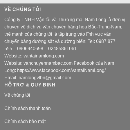
VỀ CHÚNG TÔI
Công ty TNHH Vận tải và Thương mại Nam Long là đơn vị
chuyên về dịch vụ vận chuyển hàng hóa Bắc-Trung-Nam,
thế mạnh của chúng tôi là tập trung vào lĩnh vực vận
chuyển bằng đường sắt và đường biển: Tel:
0987 877
555
–
0906940698
– 02485861061
Website:
vantainamlong.com
Website:
vanchuyennambac.com
Facebook của Nam
Long:
https://www.facebook.com/vantaiNamLong/
Email:
namlongvtbn@gmail.com
HỖ TRỢ & QUY ĐỊNH
Về chúng tôi
Chính sách thanh toán
Chính sách bảo mật