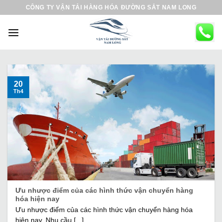
B
CÔNG TY VẬN TẢI HÀNG HÓA ĐƯỜNG SẮT NAM LONG
ỏ
q
u
a
n
ộ
20
Th4
i
d
u
n
g
Ưu nhược điểm của các hình thức vận chuyển hàng
hóa hiện nay
Ưu nhược điểm của các hình thức vận chuyển hàng hóa
hiện nay. Nhu cầu [...]