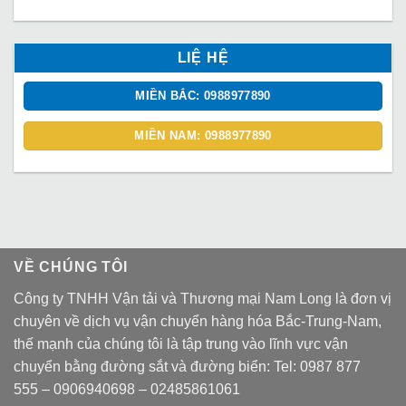
LIỆ HỆ
MIỀN BẮC: 0988977890
MIỀN NAM: 0988977890
VỀ CHÚNG TÔI
Công ty TNHH Vận tải và Thương mại Nam Long là đơn vị
chuyên về dịch vụ vận chuyển hàng hóa Bắc-Trung-Nam,
thế mạnh của chúng tôi là tập trung vào lĩnh vực vận
chuyển bằng đường sắt và đường biển: Tel:
0987 877
555
–
0906940698
– 02485861061