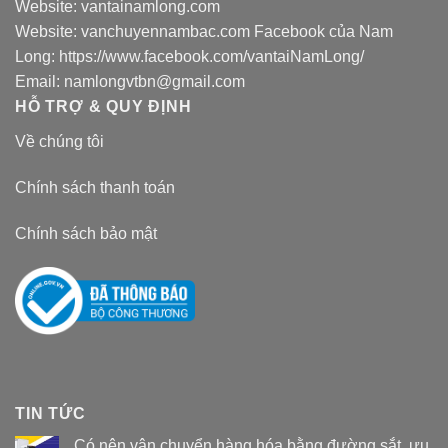
Website:
vantainamlong.com
Website:
vanchuyennambac.com
Facebook của Nam
Long:
https://www.facebook.com/vantaiNamLong/
Email:
namlongvtbn@gmail.com
HỖ TRỢ & QUY ĐỊNH
Về chúng tôi
Chính sách thanh toán
Chính sách bảo mật
TIN TỨC
Có nên vận chuyển hàng hóa bằng đường sắt, ưu