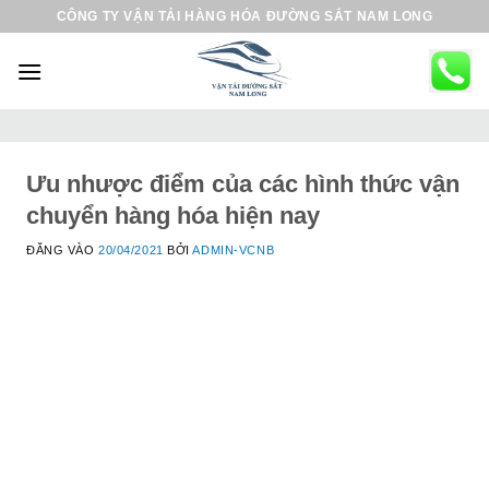
B
CÔNG TY VẬN TẢI HÀNG HÓA ĐƯỜNG SẮT NAM LONG
ỏ
q
u
a
n
ộ
Ưu nhược điểm của các hình thức vận
i
chuyển hàng hóa hiện nay
d
ĐĂNG VÀO
20/04/2021
BỞI
ADMIN-VCNB
u
n
g