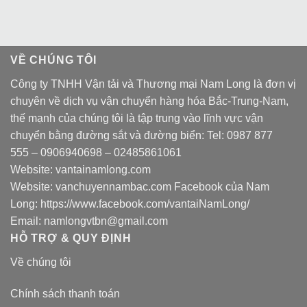
VỀ CHÚNG TÔI
Công ty TNHH Vận tải và Thương mại Nam Long là đơn vị
chuyên về dịch vụ vận chuyển hàng hóa Bắc-Trung-Nam,
thế mạnh của chúng tôi là tập trung vào lĩnh vực vận
chuyển bằng đường sắt và đường biển: Tel:
0987 877
555
–
0906940698
– 02485861061
Website:
vantainamlong.com
Website:
vanchuyennambac.com
Facebook của Nam
Long:
https://www.facebook.com/vantaiNamLong/
Email:
namlongvtbn@gmail.com
HỖ TRỢ & QUY ĐỊNH
Về chúng tôi
Chính sách thanh toán