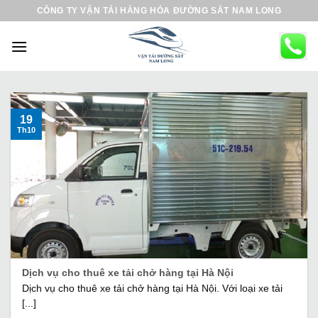
B
CÔNG TY VẬN TẢI HÀNG HÓA ĐƯỜNG SẮT NAM LONG
ỏ
q
u
a
n
ộ
19
Th10
i
d
u
n
g
Dịch vụ cho thuê xe tải chở hàng tại Hà Nội
Dịch vụ cho thuê xe tải chở hàng tại Hà Nội. Với loại xe tải
[...]