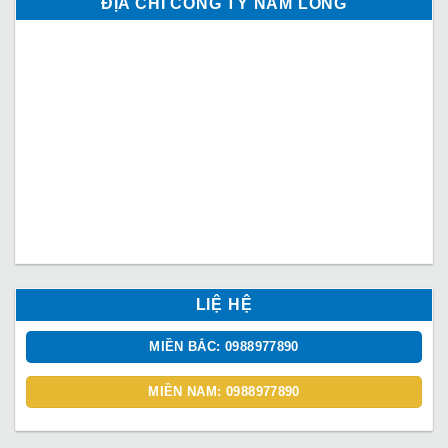
ĐỊA CHỈ CÔNG TY NAM LONG
LIỆ HỆ
MIỀN BẮC: 0988977890
MIỀN NAM: 0988977890