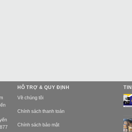
HỖ TRỢ & QUY ĐỊNH
TI
am
Về chúng tôi
yển
Chính sách thanh toán
uyển
Chính sách bảo mật
 877