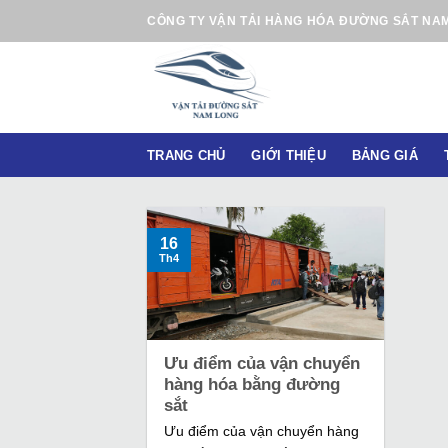
B
CÔNG TY VẬN TẢI HÀNG HÓA ĐƯỜNG SẮT NA
ỏ
q
u
a
n
TRANG CHỦ
GIỚI THIỆU
BẢNG GIÁ
ộ
i
d
u
16
Th4
n
g
Ưu điểm của vận chuyển
hàng hóa bằng đường
sắt
Ưu điểm của vận chuyển hàng