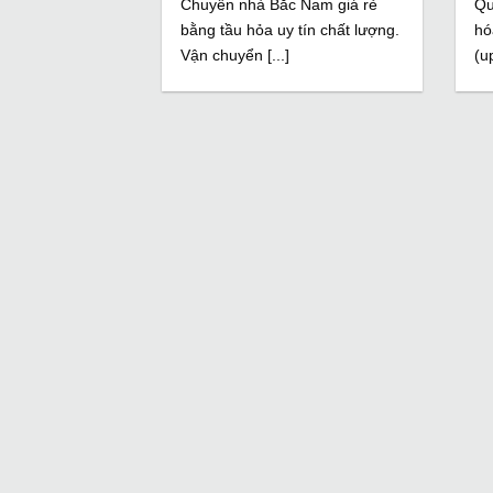
Chuyển nhà Bắc Nam giá rẻ
Qu
bằng tầu hỏa uy tín chất lượng.
hó
Vận chuyển [...]
(u