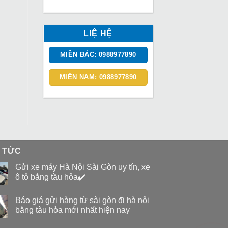
LIỆ HỆ
MIỀN BẮC: 0988977890
MIỀN NAM: 0988977890
N TỨC
Gửi xe máy Hà Nội Sài Gòn uy tín, xe
ô tô bằng tầu hỏa✔️
Báo giá gửi hàng từ sài gòn đi hà nội
bằng tàu hỏa mới nhất hiện nay