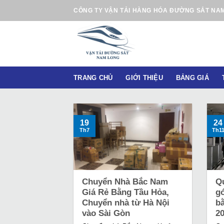
B
CÔNG TY VẬN TẢI HÀNG HÓA ĐƯỜNG SẮT NA
ỏ
q
u
a
n
TRANG CHỦ
GIỚI THIỆU
BẢNG GIÁ
ộ
i
d
u
19
24
Th7
Th1
n
g
Chuyển Nhà Bắc Nam
Q
Giá Rẻ Bằng Tầu Hỏa,
gó
Chuyển nhà từ Hà Nội
b
vào Sài Gòn
2