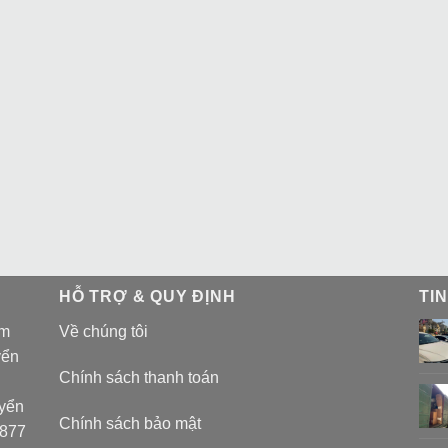
HỖ TRỢ & QUY ĐỊNH
TI
am
Về chúng tôi
yển
Chính sách thanh toán
uyển
Chính sách bảo mật
 877