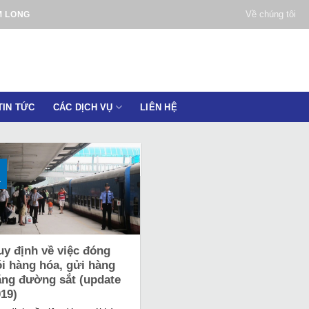
Về chúng tôi
M LONG
TIN TỨC
CÁC DỊCH VỤ
LIÊN HỆ
1
uy định về việc đóng
i hàng hóa, gửi hàng
ằng đường sắt (update
019)