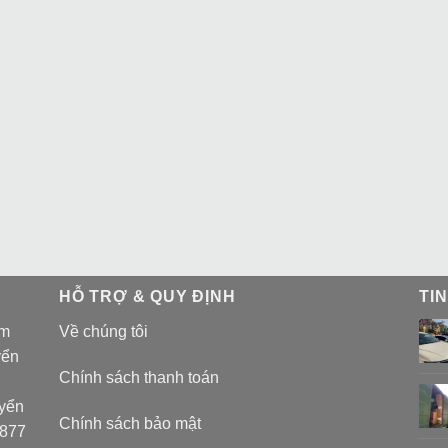
HỖ TRỢ & QUY ĐỊNH
TI
am
Về chúng tôi
yển
Chính sách thanh toán
uyển
Chính sách bảo mật
 877