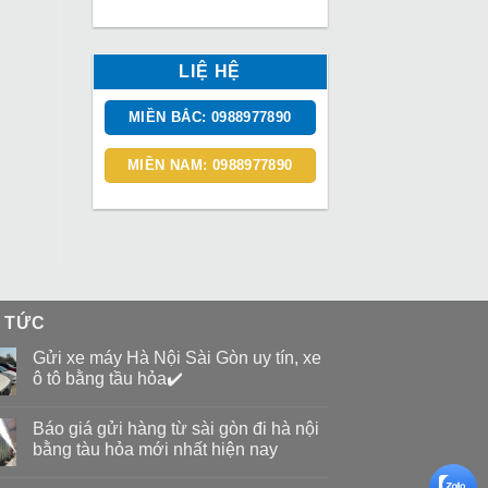
LIỆ HỆ
MIỀN BẮC: 0988977890
MIỀN NAM: 0988977890
N TỨC
Gửi xe máy Hà Nội Sài Gòn uy tín, xe
ô tô bằng tầu hỏa✔️
Báo giá gửi hàng từ sài gòn đi hà nội
bằng tàu hỏa mới nhất hiện nay