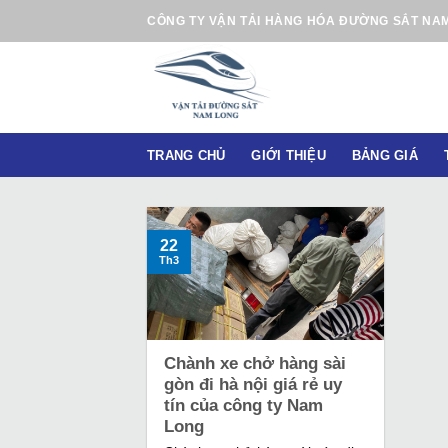
B
CÔNG TY VẬN TẢI HÀNG HÓA ĐƯỜNG SẮT NA
ỏ
q
u
a
n
TRANG CHỦ
GIỚI THIỆU
BẢNG GIÁ
ộ
i
d
u
22
Th3
n
g
Chành xe chở hàng sài
gòn đi hà nội giá rẻ uy
tín của công ty Nam
Long