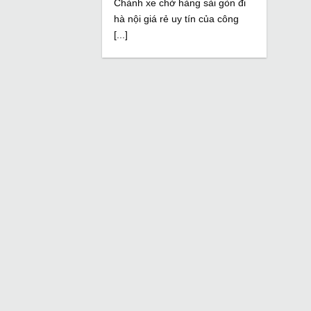
Chành xe chở hàng sài gòn đi
hà nội giá rẻ uy tín của công
[...]