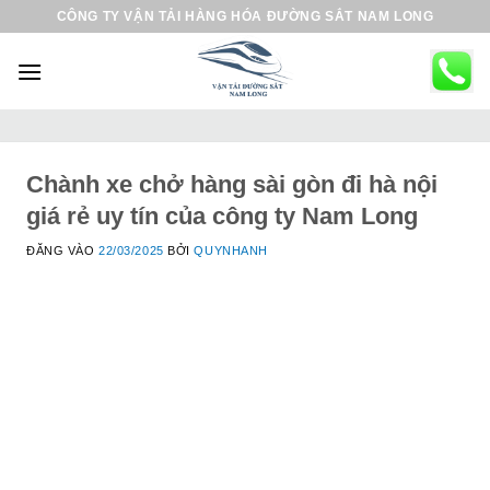
B
CÔNG TY VẬN TẢI HÀNG HÓA ĐƯỜNG SẮT NAM LONG
ỏ
q
u
a
n
ộ
Chành xe chở hàng sài gòn đi hà nội
i
giá rẻ uy tín của công ty Nam Long
d
ĐĂNG VÀO
22/03/2025
BỞI
QUYNHANH
u
n
g