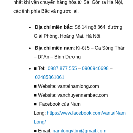
nhất khi vận chuyển hàng hóa từ Sài Gòn ra Hà Nội,
các tỉnh phía Bắc và ngược lại.
Địa chỉ miền bắc
: Số 14 ngõ 364, đường
Giải Phóng, Hoàng Mai, Hà Nội.
Địa chỉ miền nam
: Ki-ốt 5 – Ga Sóng Thần
– Dĩ An – Bình Dương
■ Tel:
0987 877 555
–
0906940698
–
02485861061
■ Website: vantainamlong.com
■ Website: vanchuyennambac.com
■ Facebook của Nam
Long:
https://www.facebook.com/vantaiNam
Long/
■ Email:
namlongvtbn@gmail.com