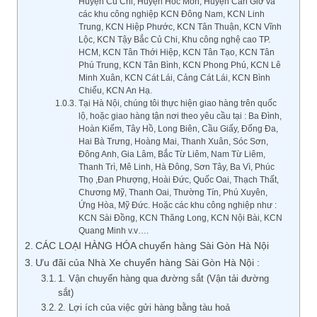
Huyện Củ Chi, Huyện Hóc Môn, Huyện Cần Giờ và
các khu công nghiệp KCN Đông Nam, KCN Linh
Trung, KCN Hiệp Phước, KCN Tân Thuận, KCN Vĩnh
Lộc, KCN Tậy Bắc Củ Chi, Khu công nghệ cao TP.
HCM, KCN Tân Thới Hiệp, KCN Tân Tạo, KCN Tân
Phú Trung, KCN Tân Bình, KCN Phong Phú, KCN Lê
Minh Xuân, KCN Cát Lái, Cảng Cát Lái, KCN Bình
Chiểu, KCN An Hạ.
Tại Hà Nội, chúng tôi thực hiện giao hàng trên quốc
lộ, hoặc giao hàng tận nơi theo yêu cầu tại : Ba Đình,
Hoàn Kiếm, Tây Hồ, Long Biên, Cầu Giấy, Đống Đa,
Hai Bà Trưng, Hoàng Mai, Thanh Xuân, Sóc Sơn,
Đông Anh, Gia Lâm, Bắc Từ Liêm, Nam Từ Liêm,
Thanh Trì, Mê Linh, Hà Đông, Sơn Tây, Ba Vì, Phúc
Thọ ,Đan Phượng, Hoài Đức, Quốc Oai, Thạch Thất,
Chương Mỹ, Thanh Oai, Thường Tín, Phú Xuyên,
Ứng Hòa, Mỹ Đức. Hoặc các khu công nghiệp như :
KCN Sài Đồng, KCN Thăng Long, KCN Nội Bài, KCN
Quang Minh v.v….
CÁC LOẠI HÀNG HÓA chuyển hàng Sài Gòn Hà Nội
Ưu đãi của Nhà Xe chuyển hàng Sài Gòn Hà Nội :
1. Vận chuyển hàng qua đường sắt (Vận tải đường
sắt)
2. Lợi ích của việc gửi hàng bằng tàu hoả