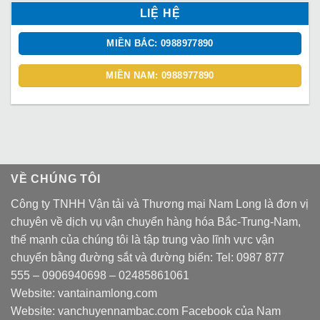
LIỆ HỆ
MIỀN BẮC: 0988977890
MIỀN NAM: 0988977890
VỀ CHÚNG TÔI
Công ty TNHH Vận tải và Thương mại Nam Long là đơn vị
chuyên về dịch vụ vận chuyển hàng hóa Bắc-Trung-Nam,
thế mạnh của chúng tôi là tập trung vào lĩnh vực vận
chuyển bằng đường sắt và đường biển: Tel:
0987 877
555
–
0906940698
– 02485861061
Website:
vantainamlong.com
Website:
vanchuyennambac.com
Facebook của Nam