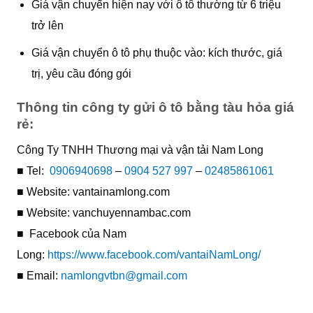
Giá vận chuyển hiện nay với ô tô thường từ 6 triệu
trở lên
Giá vận chuyển ô tô phụ thuộc vào: kích thước, giá
trị, yêu cầu đóng gói
Thông tin công ty gửi ô tô bằng tàu hỏa giá
rẻ:
Công Ty TNHH Thương mại và vận tải Nam Long
■ Tel:
0906940698
–
0904 527 997
–
02485861061
■ Website: vantainamlong.com
■ Website: vanchuyennambac.com
■ Facebook của Nam
Long:
https://www.facebook.com/vantaiNamLong/
■ Email:
namlongvtbn@gmail.com