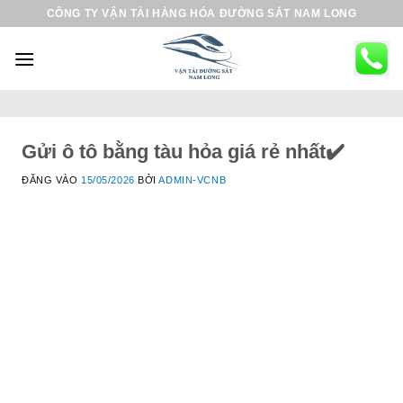
B
CÔNG TY VẬN TẢI HÀNG HÓA ĐƯỜNG SẮT NAM LONG
ỏ
q
u
a
n
ộ
Gửi ô tô bằng tàu hỏa giá rẻ nhất✔️
i
ĐĂNG VÀO
15/05/2026
BỞI
ADMIN-VCNB
d
u
n
g