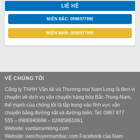
LIỆ HỆ
MIỀN BẮC: 0988977890
MIỀN NAM: 0988977890
VỀ CHÚNG TÔI
Công ty TNHH Vận tải và Thương mại Nam Long là đơn vị
chuyên về dịch vụ vận chuyển hàng hóa Bắc-Trung-Nam,
thế mạnh của chúng tôi là tập trung vào lĩnh vực vận
chuyển bằng đường sắt và đường biển: Tel:
0987 877
555
–
0906940698
– 02485861061
Website:
vantainamlong.com
Website:
vanchuyennambac.com
Facebook của Nam