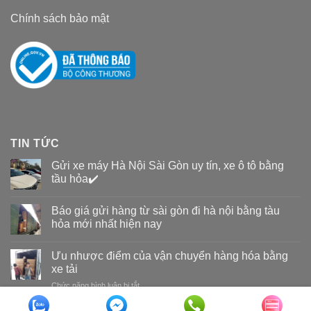
Chính sách bảo mật
TIN TỨC
Gửi xe máy Hà Nội Sài Gòn uy tín, xe ô tô bằng
tầu hỏa✔️
Báo giá gửi hàng từ sài gòn đi hà nội bằng tàu
hỏa mới nhất hiện nay
Ưu nhược điểm của vận chuyển hàng hóa bằng
xe tải
Chức năng bình luận bị tắt
ở
Ưu
nhược