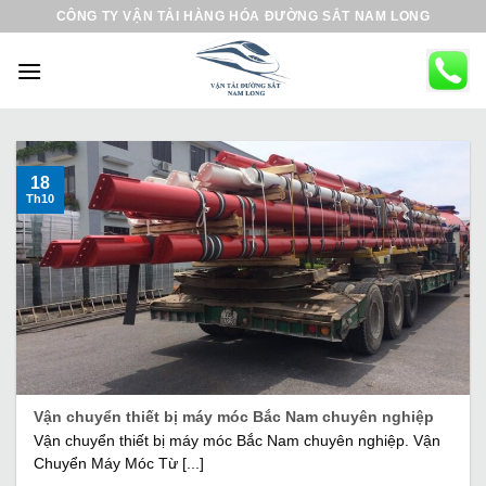
B
CÔNG TY VẬN TẢI HÀNG HÓA ĐƯỜNG SẮT NAM LONG
ỏ
q
u
a
n
ộ
18
Th10
i
d
u
n
g
Vận chuyển thiết bị máy móc Bắc Nam chuyên nghiệp
Vận chuyển thiết bị máy móc Bắc Nam chuyên nghiệp. Vận
Chuyển Máy Móc Từ [...]