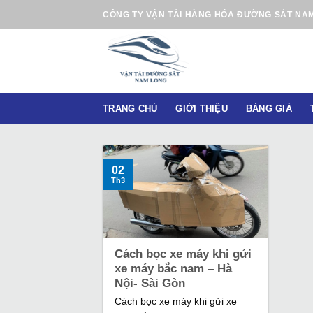
B
CÔNG TY VẬN TẢI HÀNG HÓA ĐƯỜNG SẮT NA
ỏ
q
u
a
n
TRANG CHỦ
GIỚI THIỆU
BẢNG GIÁ
ộ
i
d
u
02
Th3
n
g
Cách bọc xe máy khi gửi
xe máy bắc nam – Hà
Nội- Sài Gòn
Cách bọc xe máy khi gửi xe