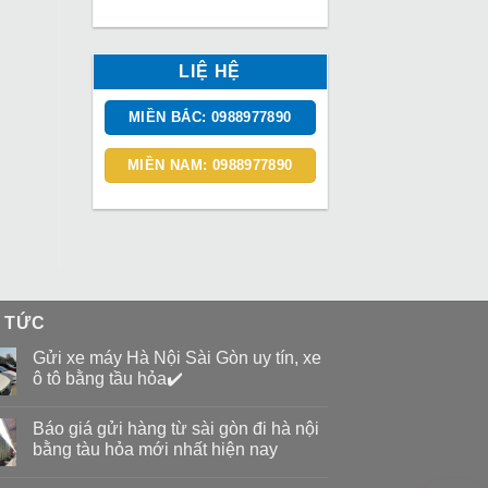
LIỆ HỆ
MIỀN BẮC: 0988977890
MIỀN NAM: 0988977890
N TỨC
Gửi xe máy Hà Nội Sài Gòn uy tín, xe
ô tô bằng tầu hỏa✔️
Báo giá gửi hàng từ sài gòn đi hà nội
bằng tàu hỏa mới nhất hiện nay