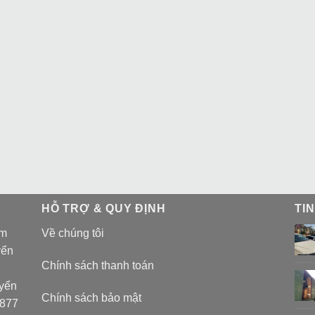
HỖ TRỢ & QUY ĐỊNH
TI
am
Về chúng tôi
yển
Chính sách thanh toán
uyển
Chính sách bảo mật
 877