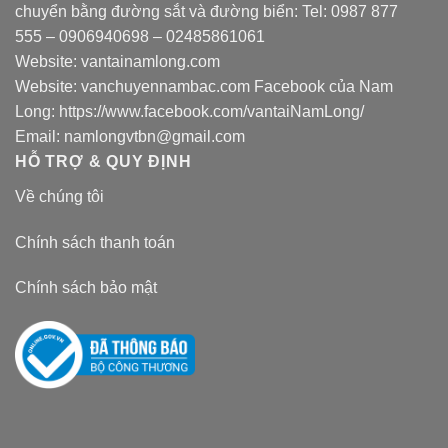
chuyển bằng đường sắt và đường biển: Tel:
0987 877
555
–
0906940698
– 02485861061
Website:
vantainamlong.com
Website:
vanchuyennambac.com
Facebook của Nam
Long:
https://www.facebook.com/vantaiNamLong/
Email:
namlongvtbn@gmail.com
HỖ TRỢ & QUY ĐỊNH
Về chúng tôi
Chính sách thanh toán
Chính sách bảo mật