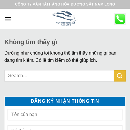
B
CÔNG TY VẬN TẢI HÀNG HÓA ĐƯỜNG SẮT NAM LONG
ỏ
q
u
a
n
Không tìm thấy gì
ộ
Dường như chúng tôi không thể tìm thấy những gì bạn
i
đang tìm kiếm. Có lẽ tìm kiếm có thể giúp ích.
d
u
n
g
ĐĂNG KÝ NHẬN THÔNG TIN