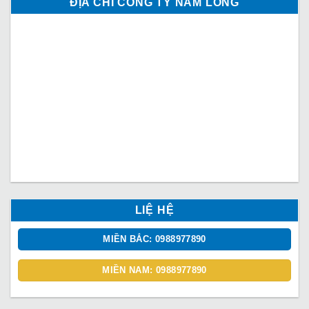
ĐỊA CHỈ CÔNG TY NAM LONG
LIỆ HỆ
MIỀN BẮC: 0988977890
MIỀN NAM: 0988977890