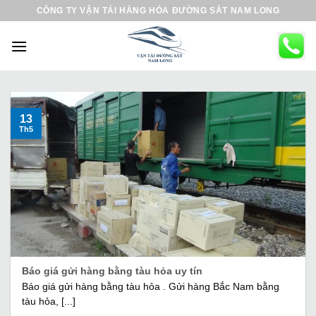
B
CÔNG TY VẬN TẢI HÀNG HÓA ĐƯỜNG SẮT NAM LONG
ỏ
q
u
a
n
ộ
13
Th5
i
d
u
n
g
Báo giá gửi hàng bằng tàu hỏa uy tín
Báo giá gửi hàng bằng tàu hỏa . Gửi hàng Bắc Nam bằng
tàu hỏa, [...]