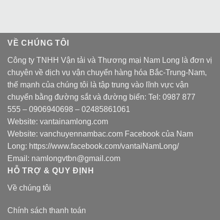
VỀ CHÚNG TÔI
Công ty TNHH Vận tải và Thương mại Nam Long là đơn vị
chuyên về dịch vụ vận chuyển hàng hóa Bắc-Trung-Nam,
thế mạnh của chúng tôi là tập trung vào lĩnh vực vận
chuyển bằng đường sắt và đường biển: Tel:
0987 877
555
–
0906940698
– 02485861061
Website:
vantainamlong.com
Website:
vanchuyennambac.com
Facebook của Nam
Long:
https://www.facebook.com/vantaiNamLong/
Email:
namlongvtbn@gmail.com
HỖ TRỢ & QUY ĐỊNH
Về chúng tôi
Chính sách thanh toán