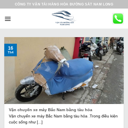
B
CÔNG TY VẬN TẢI HÀNG HÓA ĐƯỜNG SẮT NAM LONG
ỏ
q
u
a
n
ộ
16
Th4
i
d
u
n
g
Vận chuyển xe máy Bắc Nam bằng tàu hỏa
Vận chuyển xe máy Bắc Nam bằng tàu hỏa .Trong điều kiện
cuộc sống như [...]