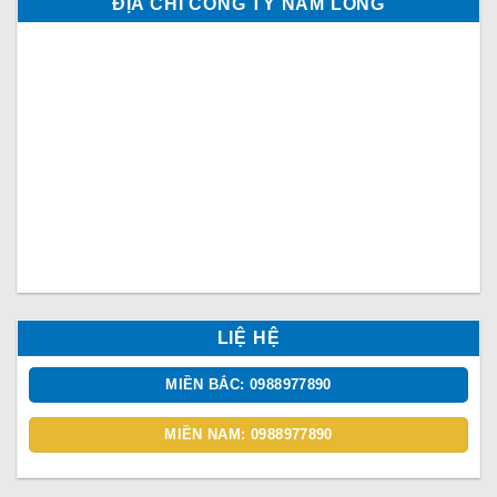
ĐỊA CHỈ CÔNG TY NAM LONG
LIỆ HỆ
MIỀN BẮC: 0988977890
MIỀN NAM: 0988977890