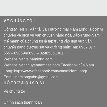
VỀ CHÚNG TÔI
Công ty TNHH Vận tải và Thương mại Nam Long là đơn vị
chuyên về dịch vụ vận chuyển hàng hóa Bắc-Trung-Nam,
thế mạnh của chúng tôi là tập trung vào lĩnh vực vận
chuyển bằng đường sắt và đường biển: Tel:
0987 877
555
–
0906940698
– 02485861061
Website:
vantainamlong.com
Website:
vanchuyennambac.com
Facebook của Nam
Long:
https://www.facebook.com/vantaiNamLong/
Email:
namlongvtbn@gmail.com
HỖ TRỢ & QUY ĐỊNH
Về chúng tôi
Chính sách thanh toán