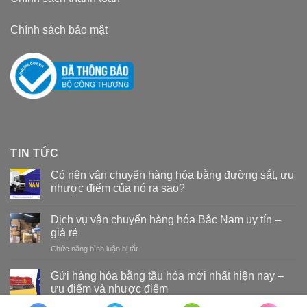
Chính sách bảo mật
TIN TỨC
Có nên vận chuyển hàng hóa bằng đường sắt, ưu
nhược điểm của nó ra sao?
Dịch vụ vận chuyển hàng hóa Bắc Nam uy tín –
giá rẻ
Chức năng bình luận bị tắt
ở
Dịch
vụ
Gửi hàng hóa bằng tầu hỏa mới nhất hiện nay –
vận
ưu điểm và nhược điểm
chuyển