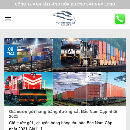
B
CÔNG TY VẬN TẢI HÀNG HÓA ĐƯỜNG SẮT NAM LONG
ỏ
q
u
a
n
ộ
09
Th12
i
d
u
n
g
Giá cước gửi hàng bằng đường sắt Bắc Nam Cập nhật
2021
Giá cước gửi , chuyển hàng bằng tàu hảo Bắc Nam Cập
nhật 2021 Giá [...]