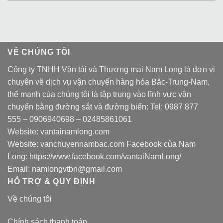
VỀ CHÚNG TÔI
Công ty TNHH Vận tải và Thương mại Nam Long là đơn vị
chuyên về dịch vụ vận chuyển hàng hóa Bắc-Trung-Nam,
thế mạnh của chúng tôi là tập trung vào lĩnh vực vận
chuyển bằng đường sắt và đường biển: Tel:
0987 877
555
–
0906940698
– 02485861061
Website:
vantainamlong.com
Website:
vanchuyennambac.com
Facebook của Nam
Long:
https://www.facebook.com/vantaiNamLong/
Email:
namlongvtbn@gmail.com
HỖ TRỢ & QUY ĐỊNH
Về chúng tôi
Chính sách thanh toán