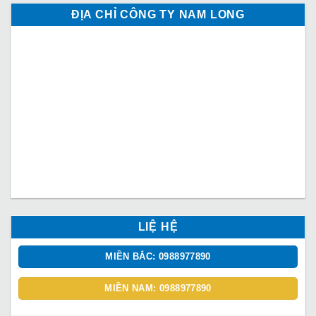
ĐỊA CHỈ CÔNG TY NAM LONG
LIỆ HỆ
MIỀN BẮC: 0988977890
MIỀN NAM: 0988977890