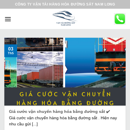
B
CÔNG TY VẬN TẢI HÀNG HÓA ĐƯỜNG SẮT NAM LONG
ỏ
q
u
a
n
ộ
03
Th5
i
d
u
n
g
Giá cước vận chuyển hàng hóa bằng đường sắt ✔️
Giá cước vận chuyển hàng hóa bằng đường sắt . Hiện nay
nhu cầu gửi [...]