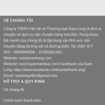
VỀ CHÚNG TÔI
Công ty TNHH Vận tải và Thương mại Nam Long là đơn vị
chuyên về dịch vụ vận chuyển hàng hóa Bắc-Trung-Nam,
thế mạnh của chúng tôi là tập trung vào lĩnh vực vận
chuyển bằng đường sắt và đường biển: Tel:
0987 877
555
–
0906940698
– 02485861061
Website:
vantainamlong.com
Website:
vanchuyennambac.com
Facebook của Nam
Long:
https://www.facebook.com/vantaiNamLong/
Email:
namlongvtbn@gmail.com
HỖ TRỢ & QUY ĐỊNH
Về chúng tôi
Chính sách thanh toán