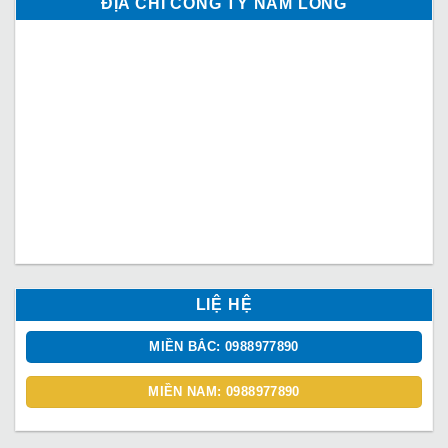
ĐỊA CHỈ CÔNG TY NAM LONG
LIỆ HỆ
MIỀN BẮC: 0988977890
MIỀN NAM: 0988977890