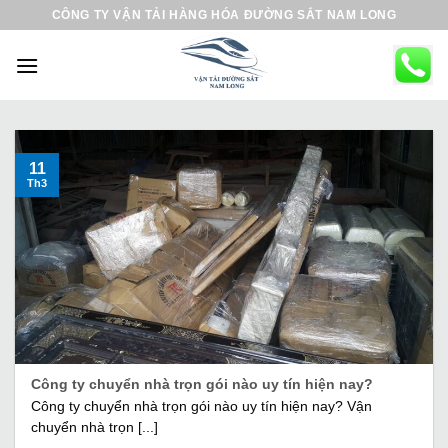
B
CÔNG TY VẬN TẢI HÀNG HÓA ĐƯỜNG SẮT NAM LONG
ỏ
q
u
a
n
ộ
11
Th3
i
d
u
n
g
Công ty chuyển nhà trọn gói nào uy tín hiện nay?
Công ty chuyển nhà trọn gói nào uy tín hiện nay? Vận
chuyển nhà trọn [...]