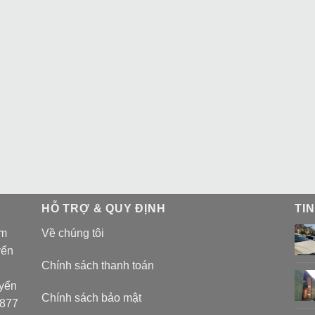
HỖ TRỢ & QUY ĐỊNH
TI
am
Về chúng tôi
yển
Chính sách thanh toán
uyển
Chính sách bảo mật
 877