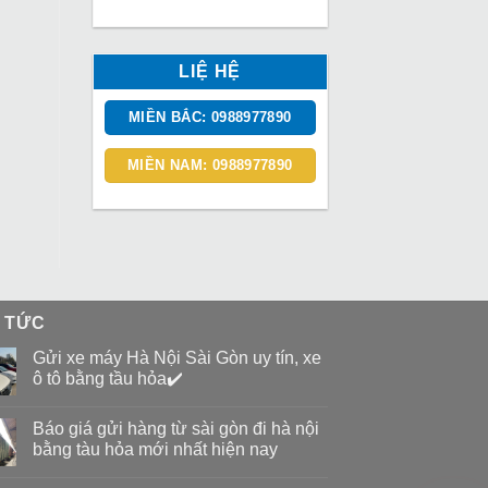
LIỆ HỆ
MIỀN BẮC: 0988977890
MIỀN NAM: 0988977890
N TỨC
Gửi xe máy Hà Nội Sài Gòn uy tín, xe
ô tô bằng tầu hỏa✔️
Báo giá gửi hàng từ sài gòn đi hà nội
bằng tàu hỏa mới nhất hiện nay