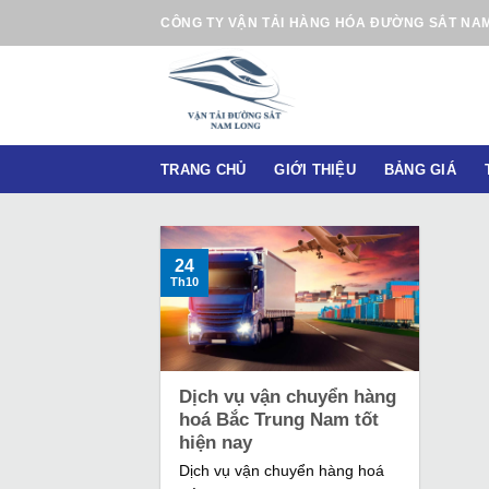
B
CÔNG TY VẬN TẢI HÀNG HÓA ĐƯỜNG SẮT NA
ỏ
q
u
a
n
TRANG CHỦ
GIỚI THIỆU
BẢNG GIÁ
ộ
i
d
u
24
Th10
n
g
Dịch vụ vận chuyển hàng
hoá Bắc Trung Nam tốt
hiện nay
Dịch vụ vận chuyển hàng hoá