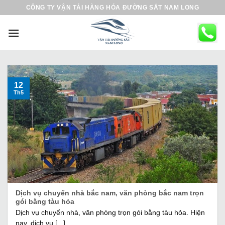
B
CÔNG TY VẬN TẢI HÀNG HÓA ĐƯỜNG SẮT NAM LONG
ỏ
q
u
a
n
ộ
12
Th5
i
d
u
n
g
Dịch vụ chuyển nhà bắc nam, văn phòng bắc nam trọn
gói bằng tàu hỏa
Dịch vụ chuyển nhà, văn phòng trọn gói bằng tàu hỏa. Hiện
nay, dịch vụ [...]