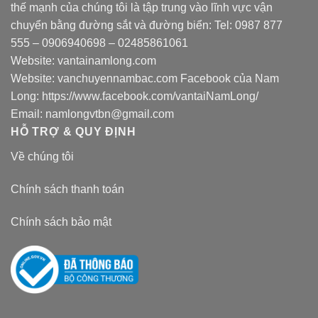
thế mạnh của chúng tôi là tập trung vào lĩnh vực vận
chuyển bằng đường sắt và đường biển: Tel:
0987 877
555
–
0906940698
– 02485861061
Website:
vantainamlong.com
Website:
vanchuyennambac.com
Facebook của Nam
Long:
https://www.facebook.com/vantaiNamLong/
Email:
namlongvtbn@gmail.com
HỖ TRỢ & QUY ĐỊNH
Về chúng tôi
Chính sách thanh toán
Chính sách bảo mật