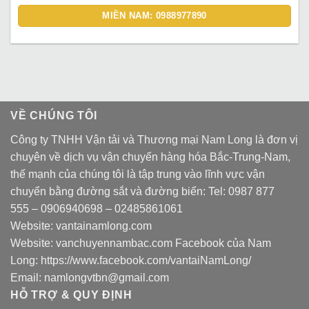
MIỀN NAM: 0988977890
VỀ CHÚNG TÔI
Công ty TNHH Vận tải và Thương mại Nam Long là đơn vị
chuyên về dịch vụ vận chuyển hàng hóa Bắc-Trung-Nam,
thế mạnh của chúng tôi là tập trung vào lĩnh vực vận
chuyển bằng đường sắt và đường biển: Tel:
0987 877
555
–
0906940698
– 02485861061
Website:
vantainamlong.com
Website:
vanchuyennambac.com
Facebook của Nam
Long:
https://www.facebook.com/vantaiNamLong/
Email:
namlongvtbn@gmail.com
HỖ TRỢ & QUY ĐỊNH