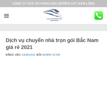
B
CÔNG TY VẬN TẢI HÀNG HÓA ĐƯỜNG SẮT NAM LONG
ỏ
q
u
a
n
ộ
Dịch vụ chuyển nhà trọn gói Bắc Nam
i
giá rẻ 2021
d
ĐĂNG VÀO
23/05/2021
BỞI
ADMIN-VCNB
u
n
g