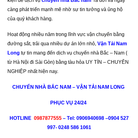
kiện để dịch vụ
chuyển nhà Bắc nam
ra đời và ngày
càng phát triển mạnh mẽ nhờ sự tin tưởng và ủng hộ
của quý khách hàng.
Hoạt động nhiều năm trong lĩnh vực vận chuyển bằng
đường sắt, trải qua nhiều dự án lớn nhỏ,
Vận Tải Nam
Long
tự tin mang đến dịch vụ chuyển nhà Bắc – Nam (
từ Hà Nội đi Sài Gòn) bằng tàu hỏa UY TÍN – CHUYÊN
NGHIỆP nhất hiện nay.
CHUYỂN NHÀ BẮC NAM – VẬN TẢI NAM LONG
PHỤC VỤ 24/24
HOTLINE
0987877555
– Tel: 0906940698 –0904 527
997- 0248 586 1061