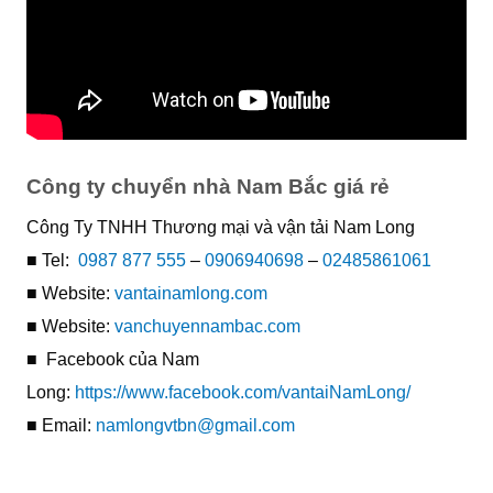
Công ty chuyển nhà Nam Bắc giá rẻ
Công Ty TNHH Thương mại và vận tải Nam Long
■ Tel:
0987 877 555
–
0906940698
–
02485861061
■ Website:
vantainamlong.com
■ Website:
vanchuyennambac.com
■ Facebook của Nam
Long:
https://www.facebook.com/vantaiNamLong/
■ Email:
namlongvtbn@gmail.com