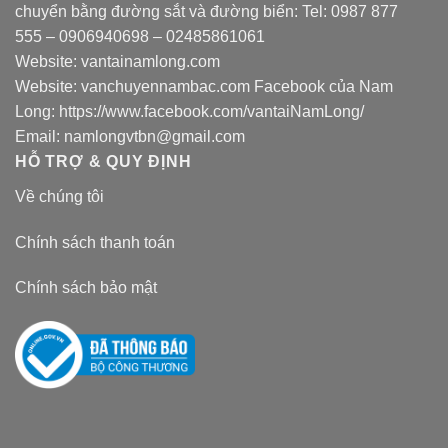
chuyển bằng đường sắt và đường biển: Tel:
0987 877
555
–
0906940698
– 02485861061
Website:
vantainamlong.com
Website:
vanchuyennambac.com
Facebook của Nam
Long:
https://www.facebook.com/vantaiNamLong/
Email:
namlongvtbn@gmail.com
HỖ TRỢ & QUY ĐỊNH
Về chúng tôi
Chính sách thanh toán
Chính sách bảo mật