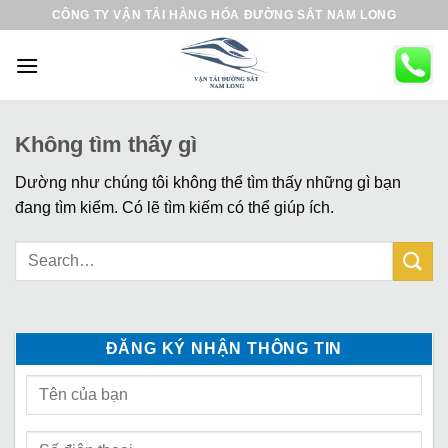
B
CÔNG TY VẬN TẢI HÀNG HÓA ĐƯỜNG SẮT NAM LONG
ỏ
q
u
a
n
Không tìm thấy gì
ộ
Dường như chúng tôi không thể tìm thấy những gì bạn
i
đang tìm kiếm. Có lẽ tìm kiếm có thể giúp ích.
d
u
n
g
ĐĂNG KÝ NHẬN THÔNG TIN