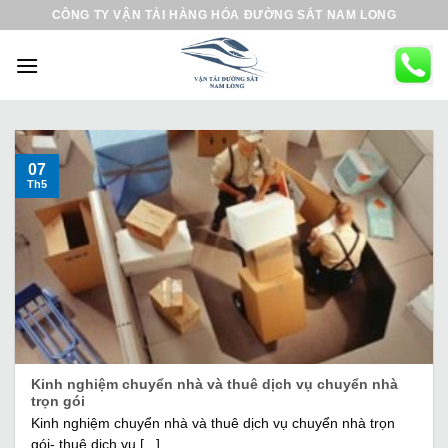
B
CÔNG TY VẬN TẢI HÀNG HÓA ĐƯỜNG SẮT NAM LONG
ỏ
q
u
a
n
ộ
07
Th5
i
d
u
n
g
Kinh nghiệm chuyển nhà và thuê dịch vụ chuyển nhà
trọn gói
Kinh nghiệm chuyển nhà và thuê dịch vụ chuyển nhà trọn
gói- thuê dịch vụ [...]