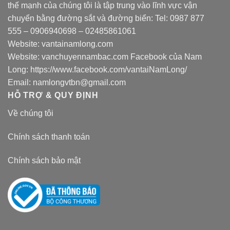
thế mạnh của chúng tôi là tập trung vào lĩnh vực vận
chuyển bằng đường sắt và đường biển: Tel:
0987 877
555
–
0906940698
– 02485861061
Website:
vantainamlong.com
Website:
vanchuyennambac.com
Facebook của Nam
Long:
https://www.facebook.com/vantaiNamLong/
Email:
namlongvtbn@gmail.com
HỖ TRỢ & QUY ĐỊNH
Về chúng tôi
Chính sách thanh toán
Chính sách bảo mật