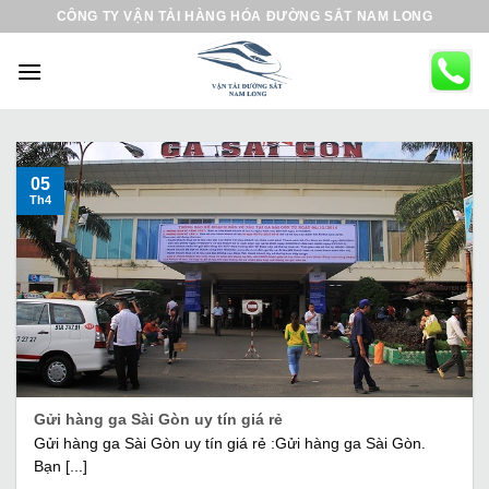
B
CÔNG TY VẬN TẢI HÀNG HÓA ĐƯỜNG SẮT NAM LONG
ỏ
q
u
a
n
ộ
05
Th4
i
d
u
n
g
Gửi hàng ga Sài Gòn uy tín giá rẻ
Gửi hàng ga Sài Gòn uy tín giá rẻ :Gửi hàng ga Sài Gòn.
Bạn [...]