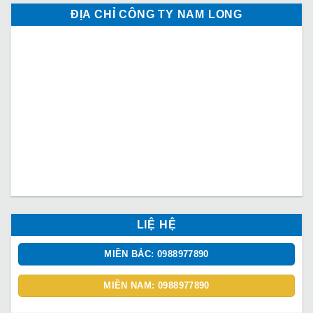
ĐỊA CHỈ CÔNG TY NAM LONG
LIỆ HỆ
MIỀN BẮC: 0988977890
MIỀN NAM: 0988977890