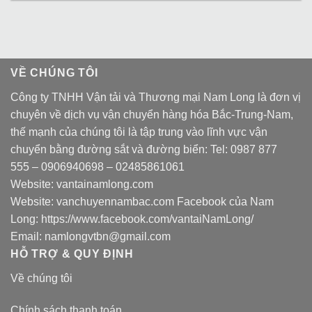
VỀ CHÚNG TÔI
Công ty TNHH Vận tải và Thương mại Nam Long là đơn vị
chuyên về dịch vụ vận chuyển hàng hóa Bắc-Trung-Nam,
thế mạnh của chúng tôi là tập trung vào lĩnh vực vận
chuyển bằng đường sắt và đường biển: Tel:
0987 877
555
–
0906940698
– 02485861061
Website:
vantainamlong.com
Website:
vanchuyennambac.com
Facebook của Nam
Long:
https://www.facebook.com/vantaiNamLong/
Email:
namlongvtbn@gmail.com
HỖ TRỢ & QUY ĐỊNH
Về chúng tôi
Chính sách thanh toán