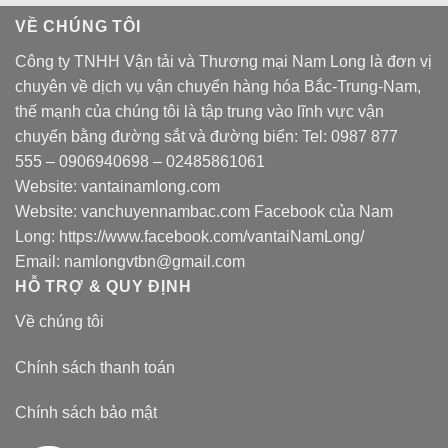
VỀ CHÚNG TÔI
Công ty TNHH Vận tải và Thương mại Nam Long là đơn vị
chuyên về dịch vụ vận chuyển hàng hóa Bắc-Trung-Nam,
thế mạnh của chúng tôi là tập trung vào lĩnh vực vận
chuyển bằng đường sắt và đường biển: Tel:
0987 877
555
–
0906940698
– 02485861061
Website:
vantainamlong.com
Website:
vanchuyennambac.com
Facebook của Nam
Long:
https://www.facebook.com/vantaiNamLong/
Email:
namlongvtbn@gmail.com
HỖ TRỢ & QUY ĐỊNH
Về chúng tôi
Chính sách thanh toán
Chính sách bảo mật