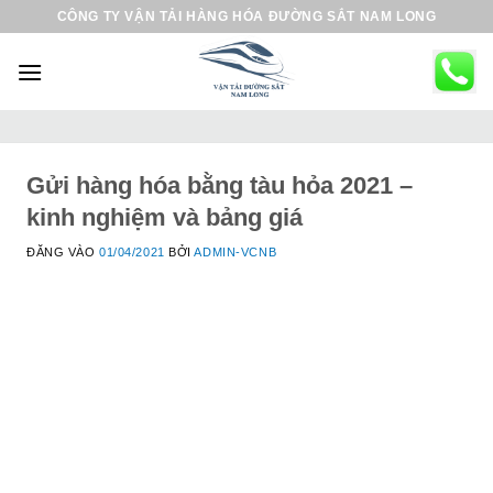
B
CÔNG TY VẬN TẢI HÀNG HÓA ĐƯỜNG SẮT NAM LONG
ỏ
q
u
a
n
ộ
Gửi hàng hóa bằng tàu hỏa 2021 –
i
kinh nghiệm và bảng giá
d
ĐĂNG VÀO
01/04/2021
BỞI
ADMIN-VCNB
u
n
g