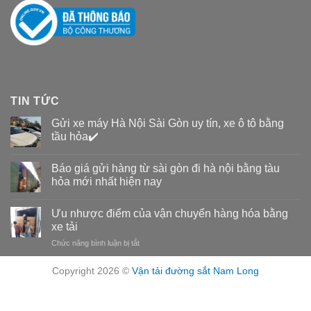
TIN TỨC
Gửi xe máy Hà Nội Sài Gòn uy tín, xe ô tô bằng
tầu hỏa✔️
Báo giá gửi hàng từ sài gòn đi hà nội bằng tàu
hỏa mới nhất hiện nay
Ưu nhược điểm của vận chuyển hàng hóa bằng
xe tải
Chức năng bình luận bị tắt
ở
Ưu
nhược
Copyright 2026 ©
Vận tải đường sắt Nam Long
điểm
của
vận