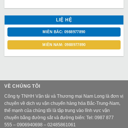
LIỆ HỆ
MIỀN BẮC: 0988977890
MIỀN NAM: 0988977890
VỀ CHÚNG TÔI
Công ty TNHH Vận tải và Thương mại Nam Long là đơn vị
chuyên về dịch vụ vận chuyển hàng hóa Bắc-Trung-Nam,
thế mạnh của chúng tôi là tập trung vào lĩnh vực vận
chuyển bằng đường sắt và đường biển: Tel:
0987 877
555
–
0906940698
– 02485861061