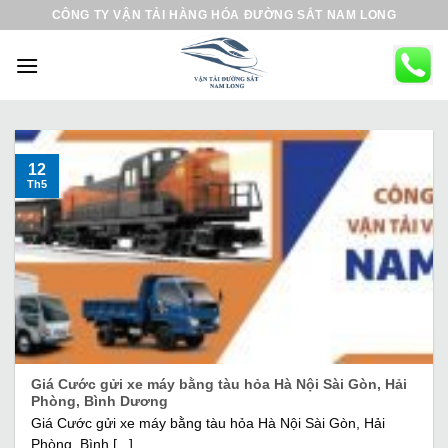
B
CÔNG TY VẬN TẢI HÀNG HÓA ĐƯỜNG SẮT NAM LONG
ỏ
q
u
a
n
ộ
12
Th5
i
d
u
n
g
Giá Cước gửi xe máy bằng tàu hỏa Hà Nội Sài Gòn, Hải
Phòng, Bình Dương
Giá Cước gửi xe máy bằng tàu hỏa Hà Nội Sài Gòn, Hải
Phòng, Bình [...]